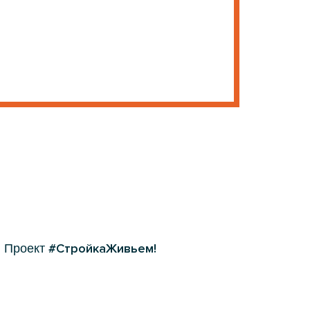
ить", я даю согласие на
обработку своих
#СтройкаЖивьем!
. Проект