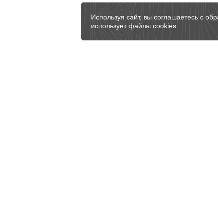
Используя сайт, вы соглашаетесь с обр
использует файлы cookies.
Проекты
Услуги
Деревянные
Фундамент
дома
Строительство срубов
Дома из брусьев
Внутренняя отделка
Дачные домики
Банные печи
Каркасники
Строительство бань
Брусовые бани
Калькулятор
Мобильные
строительства
бани