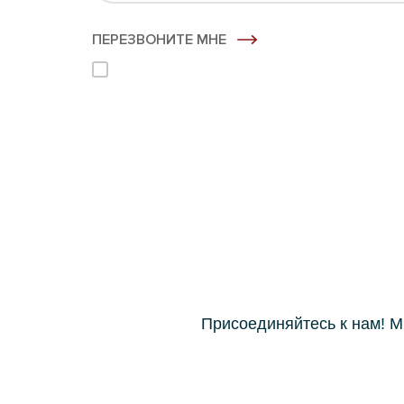
ПЕРЕЗВОНИТЕ МНЕ
Нажимая кнопку "Перезвоните мне", я даю сог
обработку своих персональных данных
Присоединяйтесь к нам! М