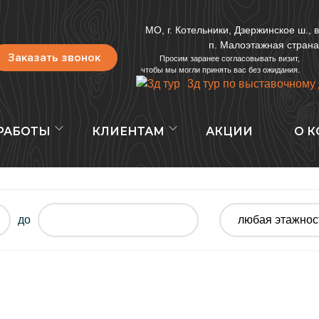
МО, г. Котельники, Дзержинское ш., в
п. Малоэтажная страна
Заказать звонок
Просим заранее согласовывать визит,
чтобы мы могли принять вас без ожидания.
3д тур по выставочному
РАБОТЫ
КЛИЕНТАМ
АКЦИИ
О 
до