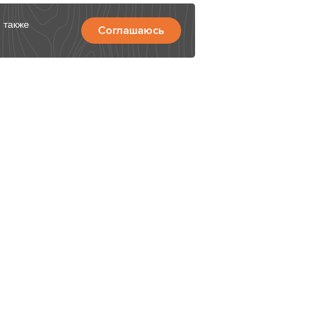
 также
Соглашаюсь
9
Мы в соц сетях
и, Дзержинское
ажная страна,
 19:00
ru
Рассчитать проект