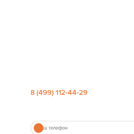
Остались вопросы?
Позвоните нам или оставьте заявку
и мы проконсультируем вас по любому в
8 (499) 112-44-29
email: sale@brusina.ru