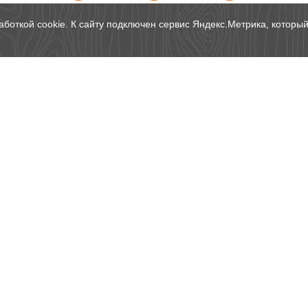
аботкой cookie. К сайту подключен сервис Яндекс.Метрика, который
8 (499) 112-44-2
Информация о технологиях
Свяжитесь с нами
Фото работ
Москва, г. Котельник
Info клиентам
ш., вл 7/7, п. Малоэт
Акции
д.19
Статьи о компании
ежедневно с 10:00 до
Дома из бруса в Московской
e-mail:
sale@brusina.
области
Каркасные дома в Московской
области