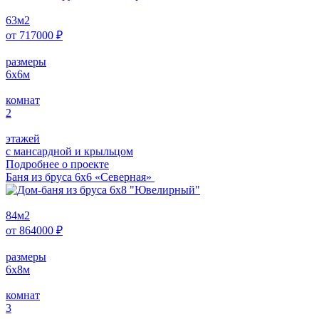
63
м2
от
717000
₽
размеры
6х6
м
комнат
2
этажей
с мансардной и крыльцом
Подробнее о проектe
Баня из бруса 6х6 «Северная»
84
м2
от
864000
₽
размеры
6x8
м
комнат
3