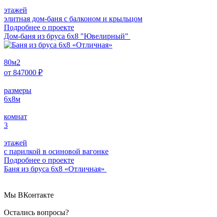
этажей
элитная дом-баня с балконом и крыльцом
Подробнее о проектe
Дом-баня из бруса 6x8 "Ювелирный"
80
м2
от
847000
₽
размеры
6х8
м
комнат
3
этажей
с парилкой в осиновой вагонке
Подробнее о проектe
Баня из бруса 6х8 «Отличная»
Мы ВКонтакте
Остались вопросы?