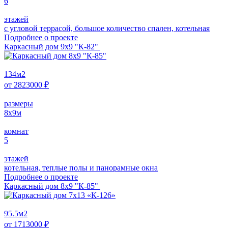
6
этажей
с угловой террасой, большое количество спален, котельная
Подробнее о проектe
Каркасный дом 9х9 "К-82"
134
м2
от
2823000
₽
размеры
8х9
м
комнат
5
этажей
котельная, теплые полы и панорамные окна
Подробнее о проектe
Каркасный дом 8х9 "К-85"
95.5
м2
от
1713000
₽