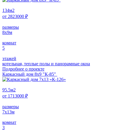
134
м2
от
2823000
₽
размеры
8х9
м
комнат
5
этажей
котельная, теплые полы и панорамные окна
Подробнее о проектe
Каркасный дом 8х9 "К-85"
95.5
м2
от
1713000
₽
размеры
7х13
м
комнат
3