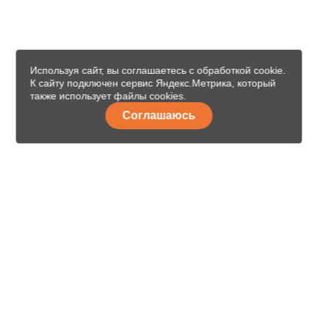
Используя сайт, вы соглашаетесь с обработкой cookie.
К сайту подключен сервис Яндекс.Метрика, который
также использует файлы cookies.
Соглашаюсь
8 (499) 112-44-29
Свяжитесь с нами
Москва, г. Котельники, Дзержинское ш., вл 7/7, п. Малоэтажная
страна, д.19
ежедневно с 10:00 до 19:00