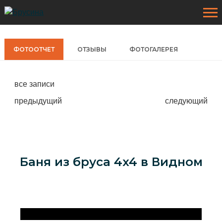
ФОТООТЧЕТ
ОТЗЫВЫ
ФОТОГАЛЕРЕЯ
все записи
предыдущий
следующий
ПРОЕКТЫ
Деревянные дома
Баня из бруса 4x4 в Видном
УСЛУГИ
Каркасные дома
НАШИ РАБОТЫ
Каркасные коттеджи
Фотоотчеты
КЛИЕНТАМ
Дома из бруса
Фотогалерея
Наши материалы
АКЦИИ
Бани из бруса
Наши технологии