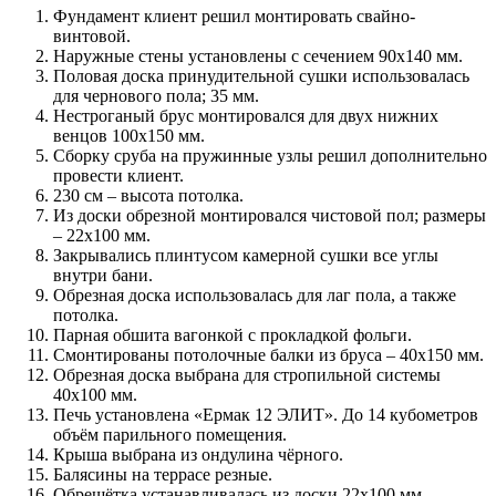
Фундамент клиент решил монтировать свайно-
винтовой.
Наружные стены установлены с сечением 90х140 мм.
Половая доска принудительной сушки использовалась
для чернового пола; 35 мм.
Нестроганый брус монтировался для двух нижних
венцов 100х150 мм.
Сборку сруба на пружинные узлы решил дополнительно
провести клиент.
230 см – высота потолка.
Из доски обрезной монтировался чистовой пол; размеры
– 22х100 мм.
Закрывались плинтусом камерной сушки все углы
внутри бани.
Обрезная доска использовалась для лаг пола, а также
потолка.
Парная обшита вагонкой с прокладкой фольги.
Смонтированы потолочные балки из бруса – 40х150 мм.
Обрезная доска выбрана для стропильной системы
40х100 мм.
Печь установлена «Ермак 12 ЭЛИТ». До 14 кубометров
объём парильного помещения.
Крыша выбрана из ондулина чёрного.
Балясины на террасе резные.
Обрешётка устанавливалась из доски 22х100 мм.