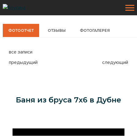
ФОТООТЧЕТ
ОТЗЫВЫ
ФОТОГАЛЕРЕЯ
все записи
предыдущий
следующий
ПРОЕКТЫ
Деревянные дома
Баня из бруса 7x6 в Дубне
УСЛУГИ
Каркасные дома
НАШИ РАБОТЫ
Каркасные коттеджи
Фотоотчеты
КЛИЕНТАМ
Дома из бруса
Фотогалерея
Наши материалы
АКЦИИ
Бани из бруса
Наши технологии