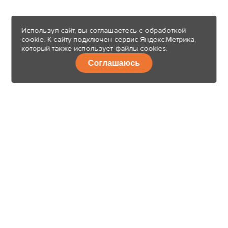
Используя сайт, вы соглашаетесь с обработкой
cookie. К сайту подключен сервис Яндекс.Метрика,
который также использует файлы cookies.
Соглашаюсь
8 (499) 112-44-29
Свяжитесь с нами
Москва, г. Котельники, Дзержинское ш., вл 7/7, п. Малоэтажная
страна, д.19
ежедневно с 10:00 до 19:00
e-mail:
sale@brusina.ru