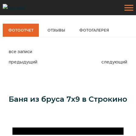
ФОТООТЧЕТ
ОТЗЫВЫ
ФОТОГАЛЕРЕЯ
все записи
предыдущий
следующий
ПРОЕКТЫ
Деревянные дома
Баня из бруса 7x9 в Строкино
УСЛУГИ
Каркасные дома
НАШИ РАБОТЫ
Каркасные коттеджи
Фотоотчеты
КЛИЕНТАМ
Дома из бруса
Фотогалерея
Наши материалы
АКЦИИ
Бани из бруса
Наши технологии