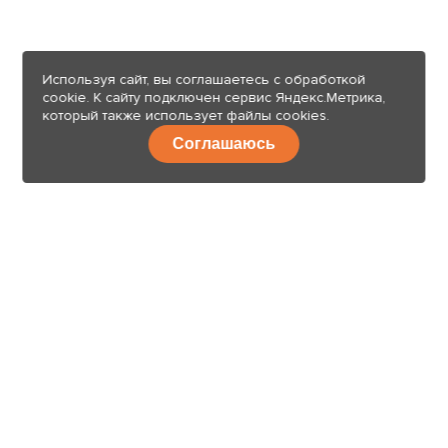
Используя сайт, вы соглашаетесь с обработкой
cookie. К сайту подключен сервис Яндекс.Метрика,
который также использует файлы cookies.
Соглашаюсь
8 (499) 112-44-29
Свяжитесь с нами
Москва, г. Котельники, Дзержинское ш., вл 7/7, п. Малоэтажная
страна, д.19
ежедневно с 10:00 до 19:00