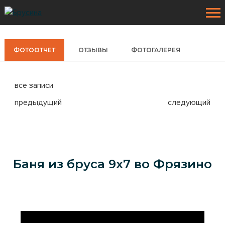
ФОТООТЧЕТ
ОТЗЫВЫ
ФОТОГАЛЕРЕЯ
все записи
предыдущий
следующий
ПРОЕКТЫ
Деревянные дома
Баня из бруса 9x7 во Фрязино
УСЛУГИ
Каркасные дома
НАШИ РАБОТЫ
Каркасные коттеджи
Фотоотчеты
КЛИЕНТАМ
Дома из бруса
Фотогалерея
Наши материалы
АКЦИИ
Бани из бруса
Наши технологии