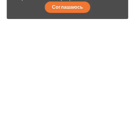
Соглашаюсь
8 (499) 112-44-29
Свяжитесь с нами
Москва, г. Котельники, Дзержинское ш., вл 7/7, п. Малоэтажная
страна, д.19
ежедневно с 10:00 до 19:00
e-mail:
sale@brusina.ru