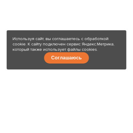
Используя сайт, вы соглашаетесь с обработкой
cookie. К сайту подключен сервис Яндекс.Метрика,
который также использует файлы cookies.
Соглашаюсь
8 (499) 112-44-29
Свяжитесь с нами
Москва, г. Котельники, Дзержинское ш., вл 7/7, п. Малоэтажная
страна, д.19