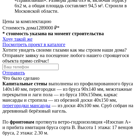
«Правильный». Размеры дома 6х9 м, включая террасу
6х2 м, а общая площадь составляет 94,5 м². Строили в
Московской области.
Цены за комплектацию
Стоимость дома
1289000 ₽*
* стоимость указана на момент строительства
Хочу такой же
Посмотреть проект в каталоге
Хотите увидеть своими глазами как мы строим наши дома?
Отправьте заявку на посещение любого нашего строящегося
объекта прямо сейчас!
Отправить
Что было сделано
Капитальные стены
выполнены из профилированного бруса
140х140 мм, перегородки — из бруса 90х140 мм, межэтажные
перекрытия и лаги пола — из бруса 100х150мм, каркас
мансарды и стропила — из обрезной доски 40х150 мм,
перегородки мансарды
— из доски 40х100 мм. Сруб собран на
деревянный берёзовый нагель.
По
фронтонам
протянута ветро-гидроизоляция «Изоспан А»
и прибита имитация бруса сорта В. Высота 1 этажа: 17 венцов
бруса, 2 этажа: 2.30 м.