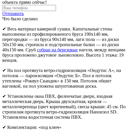
объекта прямо сейчас!
Отправить
Что было сделано
✔ Весь материал камерной сушки. Капитальные стены
выполнены из профилированного бруса 190х140 мм,
перегородки — из бруса 90х140 мм, лаги пола — из доски
50х150 мм, стропила и подстропильные балки — из доски
40х150 мм. Сруб
собран на березовые
нагеля, между венцами
бруса проложено джутовое льноволокно. Высота 1 этажа: 19
венцов.
✔ На пол протянута ветро-гидроизоляция «Ондутис A», на
потолок — пароизоляция «Ондутис Б». Пол и потолок
утеплены «Роквул Скандик» в 150 мм. Потолок обшит
вагонкой, на пол уложена шпунтованная доска.
✔ Установлены окна ПВХ, филенчатые двери, входная
металлическая дверь. Крыша двухскатная, кровля —
металлочерепица (цвет коричневый), свесы крыши: 45 см. По
стропилам протянута ветро-гидроизоляция Наноизол SD.
Установлена водосточная система ПВХ.
✔ Комплектация: «под ключ»