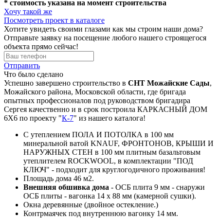
* стоимость указана на момент строительства
Хочу такой же
Посмотреть проект в каталоге
Хотите увидеть своими глазами как мы строим наши дома?
Отправьте заявку на посещение любого нашего строящегося
объекта прямо сейчас!
Отправить
Что было сделано
Успешно завершено строительство в
СНТ Можайские Сады
,
Можайского района, Московской области, где бригада
опытных профессионалов под руководством бригадира
Сергея качественно и в срок построила КАРКАСНЫЙ ДОМ
6Х6 по проекту "
К-7
" из нашего каталога!
С утеплением ПОЛА И ПОТОЛКА в 100 мм
минеральной ватой KNAUF, ФРОНТОНОВ, КРЫШИ И
НАРУЖНЫХ СТЕН в 100 мм плитным базальтовым
утеплителем ROCKWOOL, в комплектации "ПОД
КЛЮЧ" - подходит для круглогодичного проживания!
Площадь дома 46 м2.
Внешняя обшивка дома
- ОСБ плита 9 мм - снаружи
ОСБ плиты - вагонка 14 х 88 мм (камерной сушки).
Окна деревянные (двойное остекление.)
Контрмаячек под внутреннюю вагонку 14 мм.