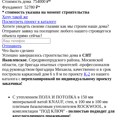
Стоимость дома
754000 ₽*
Фундамент
52780 ₽*
* стоимость указана на момент строительства
Хочу такой же
Посмотреть проект в каталоге
Хотите увидеть своими глазами как мы строим наши дома?
Отправьте заявку на посещение любого нашего строящегося
объекта прямо сейчас!
Отправить
Что было сделано
Успешно завершилось строительство дома в
СНТ
Яковлевское
, Середрянопрудского района, Московской
области, где бригада опытных строителей -профессионалов
под руководством бригадира Михаила, качественно и в срок
построила каркасный дом 6 х 8 м по проекту
К-2
из нашего
каталога с
перепланировкой по индивидуальному проекту
заказчика!
C утеплением ПОЛА И ПОТОЛКА в 150 мм
минеральной ватой KNAUF, стен, в 100 мм в 100 мм
плитным базальтовым утеплителем ROCKWOOL, в
комплектации "ПОД КЛЮЧ" -
полностью подходит для
круглогодичного проживания!