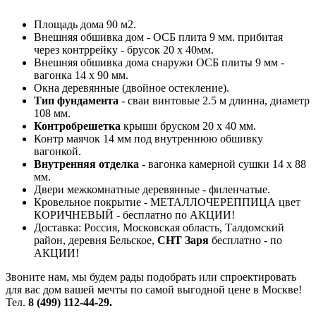
Площадь дома 90 м2.
Внешняя обшивка дом - ОСБ плита 9 мм. прибитая
через контррейку - брусок 20 х 40мм.
Внешняя обшивка дома снаружи ОСБ плиты 9 мм -
вагонка 14 х 90 мм.
Окна деревянные (двойное остекление).
Тип фундамента
- сваи винтовые 2.5 м длинна, диаметр
108 мм.
Контробрешетка
крыши бруском 20 х 40 мм.
Контр маячок 14 мм под внутреннюю обшивку
вагонкой.
Внутренняя отделка
- вагонка камерной сушки 14 х 88
мм.
Двери межкомнатные деревянные - филенчатые.
Кровельное покрытие - МЕТАЛЛОЧЕРЕППИЦА цвет
КОРИЧНЕВЫЙ - бесплатно по АКЦИИ!
Доставка: Россия, Московская область, Талдомский
район, деревня Бельское,
СНТ Заря
бесплатно - по
АКЦИИ!
Звоните нам, мы будем рады подобрать или спроектировать
для вас дом вашей мечты по самой выгодной цене в Москве!
Тел.
8 (499) 112-44-29.