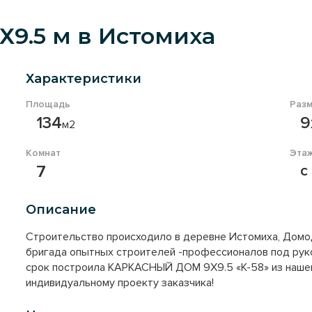
9.5 м в Истомиха
Характеристики
Площадь
Раз
134
9
м2
Комнат
Эта
7
с
Описание
Строительство происходило в деревне Истомиха, Домод
бригада опытных строителей -профессионалов под руко
срок построила КАРКАСНЫЙ ДОМ 9Х9.5 «К-58» из нашег
индивидуальному проекту заказчика!