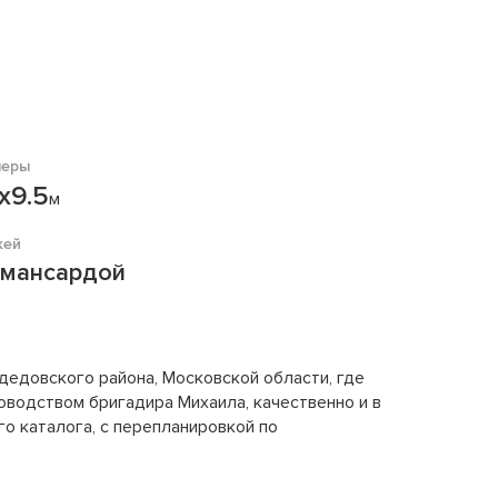
меры
х9.5
м
жей
 мансардой
едовского района, Московской области, где
водством бригадира Михаила, качественно и в
о каталога, с перепланировкой по