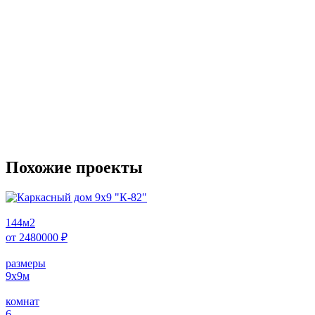
Похожие проекты
144
м2
от
2480000
₽
размеры
9х9
м
комнат
6