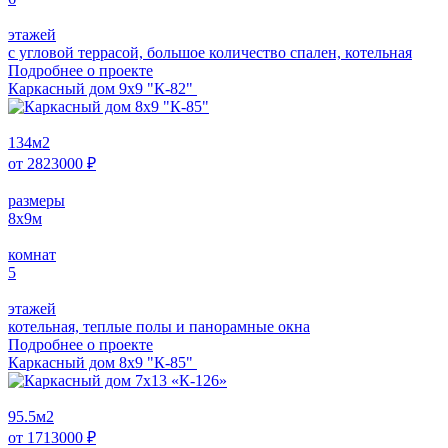
этажей
с угловой террасой, большое количество спален, котельная
Подробнее о проектe
Каркасный дом 9х9 "К-82"
134
м2
от
2823000
₽
размеры
8х9
м
комнат
5
этажей
котельная, теплые полы и панорамные окна
Подробнее о проектe
Каркасный дом 8х9 "К-85"
95.5
м2
от
1713000
₽