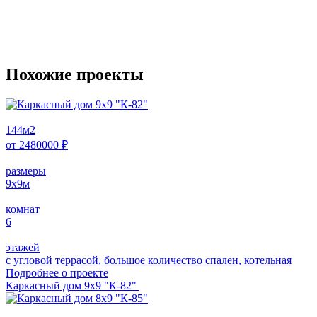
Похожие проекты
144
м2
от
2480000
₽
размеры
9х9
м
комнат
6
этажей
с угловой террасой, большое количество спален, котельная
Подробнее о проектe
Каркасный дом 9х9 "К-82"