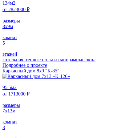
134
м2
от
2823000
₽
размеры
8х9
м
комнат
5
этажей
котельная, теплые полы и панорамные окна
Подробнее о проектe
Каркасный дом 8х9 "К-85"
95.5
м2
от
1713000
₽
размеры
7х13
м
комнат
3