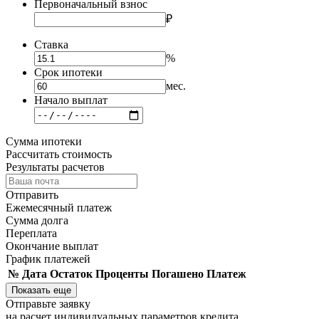
Первоначальный взнос
₽
Ставка
%
Срок ипотеки
мес.
Начало выплат
Сумма ипотеки
Рассчитать cтоимость
Результаты расчетов
Отправить
Ежемесячный платеж
Сумма долга
Переплата
Окончание выплат
График платежей
№
Дата
Остаток
Проценты
Погашено
Платеж
Показать еще
Отправьте заявку
на расчет индивидуальных параметров кредита