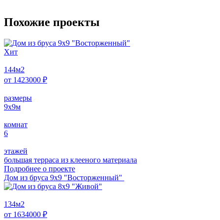
Похожие проекты
Хит
144
м2
от
1423000
₽
размеры
9х9
м
комнат
6
этажей
большая терраса из клееного материала
Подробнее о проектe
Дом из бруса 9х9 "Восторженный"
134
м2
от
1634000
₽