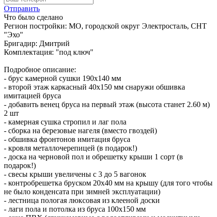
Отправить
Что было сделано
Регион постройки: МО, городской округ Электросталь, СНТ
"Эхо"
Бригадир: Дмитрий
Комплектация: "под ключ"
Подробное описание:
- брус камерной сушки 190х140 мм
- второй этаж каркасный 40х150 мм снаружи обшивка
имитацией бруса
- добавить венец бруса на первый этаж (высота станет 2.60 м)
2 шт
- камерная сушка стропил и лаг пола
- сборка на березовые нагеля (вместо гвоздей)
- обшивка фронтонов имитация бруса
- кровля металлочерепицей (в подарок!)
- доска на черновой пол и обрешетку крыши 1 сорт (в
подарок!)
- свесы крыши увеличены с 3 до 5 вагонок
- контробрешетка бруском 20х40 мм на крышу (для того чтобы
не было конденсата при зимней эксплуатации)
- лестница пологая люксовая из клееной доски
- лаги пола и потолка из бруса 100х150 мм