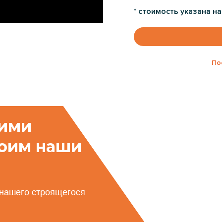
* стоимость указана н
По
оими
роим наши
 нашего строящегося