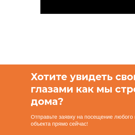
Хотите увидеть св
глазами как мы ст
дома?
Отправьте заявку на посещение любого
объекта прямо сейчас!