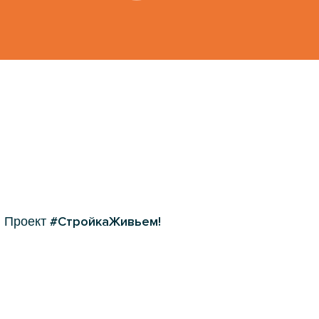
#СтройкаЖивьем!
. Проект