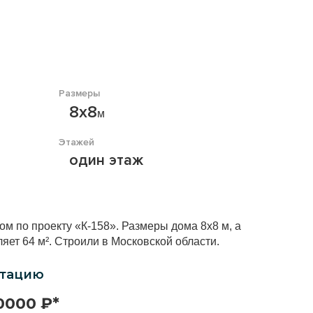
Размеры
8х8
м
Этажей
один этаж
м по проекту «К-158». Размеры дома 8х8 м, а
ет 64 м². Строили в Московской области.
ктацию
0000 ₽*