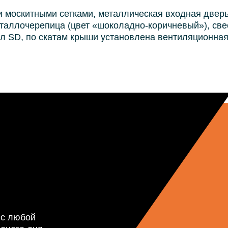
и москитными сетками, металлическая входная двер
таллочерепица (цвет «шоколадно-коричневый»), све
л SD, по скатам крыши установлена вентиляционная
 с любой