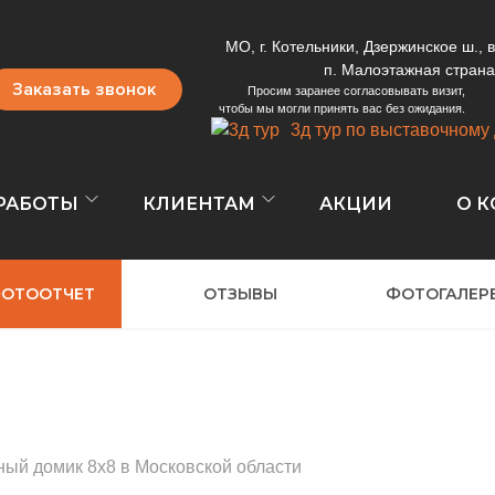
МО, г. Котельники, Дзержинское ш., в
п. Малоэтажная страна
Заказать звонок
Просим заранее согласовывать визит,
чтобы мы могли принять вас без ожидания.
3д тур по выставочному
РАБОТЫ
КЛИЕНТАМ
АКЦИИ
О 
ОТООТЧЕТ
ОТЗЫВЫ
ФОТОГАЛЕР
ный домик 8х8 в Московской области