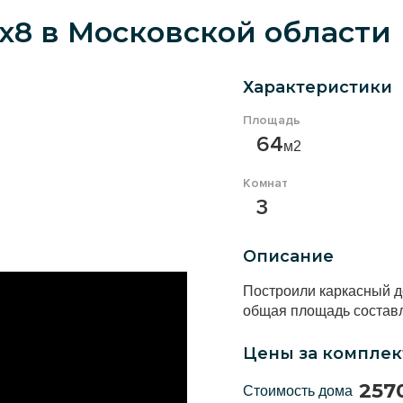
х8 в Московской области
Характеристики
Площадь
64
м2
Комнат
3
Описание
Построили каркасный до
общая площадь составля
Цены за компле
257
Стоимость дома