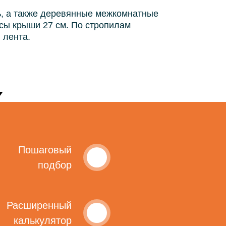
ь, а также деревянные межкомнатные
сы крыши 27 см. По стропилам
 лента.
Пошаговый
подбор
Расширенный
калькулятор