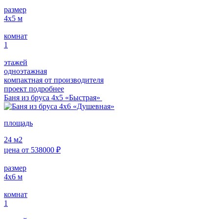
размер
4х5
м
комнат
1
этажей
одноэтажная
компактная от производителя
проект подробнее
Баня из бруса 4х5 «Быстрая»
площадь
24
м2
цена от
538000
₽
размер
4х6
м
комнат
1