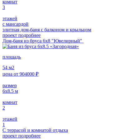
комнат
3
этажей
с мансардой
элитная дом-баня с балконом и крыльцом
проект подробнее
Дом-баня из бруса 6x8 "Ювелирный"
площадь
54
м2
цена от
904000
₽
размер
6х8.5
м
комнат
2
этажей
1
С террасой и комнатой отдыха
проект подробнее