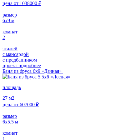
цена от
1038000
₽
размер
6х9
м
комнат
2
этажей
с мансардой
с предбанником
проект подробнее
Баня из бруса 6х9 «Дачная»
площадь
27
м2
цена от
607000
₽
размер
6х5.5
м
комнат
1