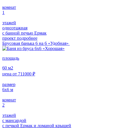
комнат
1
этажей
одноэтажная
с банной печью Ермак
проект подробнее
Брусовая банька 6 на 6 «Удобная»
площадь
60
м2
цена от
711000
₽
размер
6х6
м
комнат
2
этажей
с мансардой
с печкой Ермак и ломаной крышей