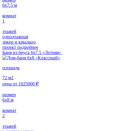
6х7.5
м
комнат
1
этажей
одноэтажная
эркер и крыльцо
проект подробнее
Баня из бруса 6х7.5 «Летняя»
площадь
72
м2
цена от
1025000
₽
размер
6х8
м
комнат
2
этажей