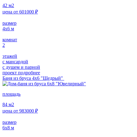
42
м2
цена от
601000
₽
размер
4x6
м
комнат
2
этажей
с мансардой
с душем и парной
проект подробнее
Баня из бруса 4x6 "Щедрый"
площадь
84
м2
цена от
983000
₽
размер
6x8
м