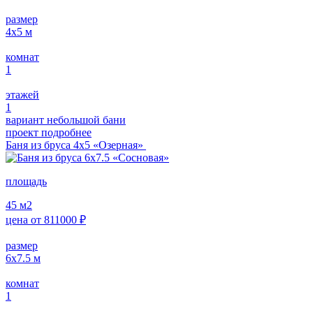
размер
4x5
м
комнат
1
этажей
1
вариант небольшой бани
проект подробнее
Баня из бруса 4х5 «Озерная»
площадь
45
м2
цена от
811000
₽
размер
6x7.5
м
комнат
1