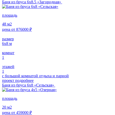
Баня из бруса 6х8.5 «Загородная»
площадь
48
м2
цена от
876000
₽
размер
6x8
м
комнат
1
этажей
1
с большой комнатой отдыха и парной
проект подробнее
Баня из бруса 6х8 «Сельская»
площадь
20
м2
цена от
459000
₽