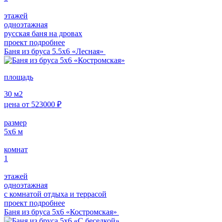
этажей
одноэтажная
русская баня на дровах
проект подробнее
Баня из бруса 5.5х6 «Лесная»
площадь
30
м2
цена от
523000
₽
размер
5х6
м
комнат
1
этажей
одноэтажная
с комнатой отдыха и террасой
проект подробнее
Баня из бруса 5х6 «Костромская»