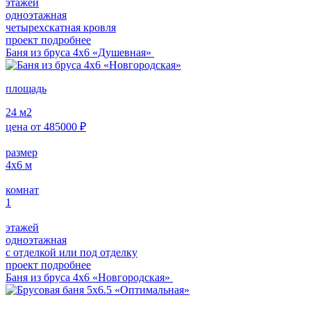
этажей
одноэтажная
четырехскатная кровля
проект подробнее
Баня из бруса 4х6 «Душевная»
площадь
24
м2
цена от
485000
₽
размер
4х6
м
комнат
1
этажей
одноэтажная
с отделкой или под отделку
проект подробнее
Баня из бруса 4х6 «Новгородская»