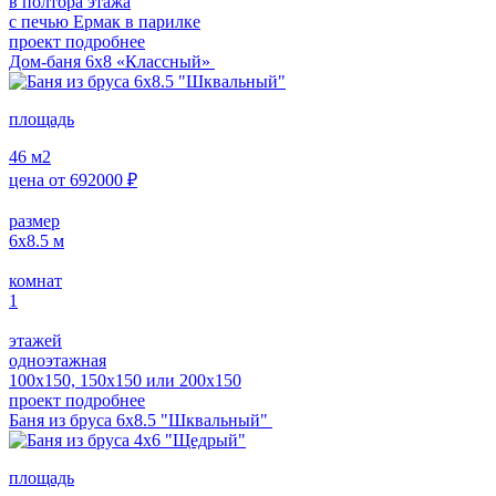
в полтора этажа
с печью Ермак в парилке
проект подробнее
Дом-баня 6х8 «Классный»
площадь
46
м2
цена от
692000
₽
размер
6x8.5
м
комнат
1
этажей
одноэтажная
100х150, 150х150 или 200х150
проект подробнее
Баня из бруса 6x8.5 "Шквальный"
площадь