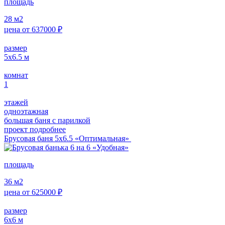
площадь
28
м2
цена от
637000
₽
размер
5х6.5
м
комнат
1
этажей
одноэтажная
большая баня с парилкой
проект подробнее
Брусовая баня 5х6.5 «Оптимальная»
площадь
36
м2
цена от
625000
₽
размер
6х6
м