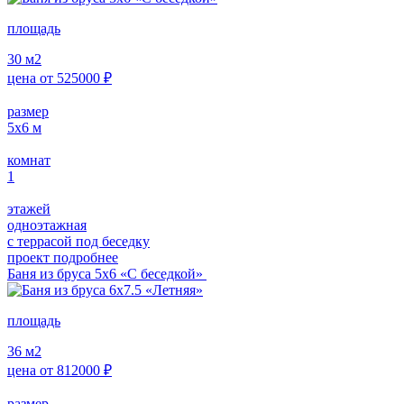
площадь
30
м2
цена от
525000
₽
размер
5х6
м
комнат
1
этажей
одноэтажная
с террасой под беседку
проект подробнее
Баня из бруса 5х6 «С беседкой»
площадь
36
м2
цена от
812000
₽
размер