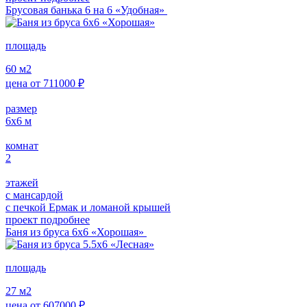
Брусовая банька 6 на 6 «Удобная»
площадь
60
м2
цена от
711000
₽
размер
6х6
м
комнат
2
этажей
с мансардой
с печкой Ермак и ломаной крышей
проект подробнее
Баня из бруса 6х6 «Хорошая»
площадь
27
м2
цена от
607000
₽