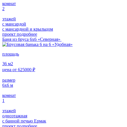
комнат
2
этажей
с мансардой
с мансардной и крыльцом
проект подробнее
Баня из бруса 6х6 «Северная»
площадь
36
м2
цена от
625000
₽
размер
6х6
м
комнат
1
этажей
одноэтажная
с банной печью Ермак
проект подробнее