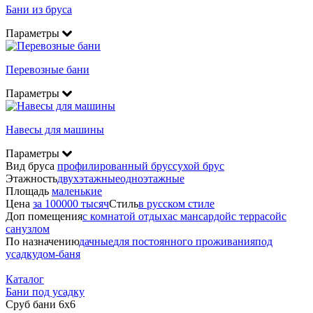
Бани из бруса
Параметры
Перевозные бани
Параметры
Навесы для машины
Параметры
Вид бруса
профилированный брус
сухой брус
Этажность
двухэтажные
одноэтажные
Площадь
маленькие
Цена
за 100000 тысяч
Стиль
в русском стиле
Доп помещения
с комнатой отдыха
с мансардой
с террасой
с
санузлом
По назначению
дачные
для постоянного проживания
под
усадку
дом-баня
Каталог
Бани под усадку
Сруб бани 6х6