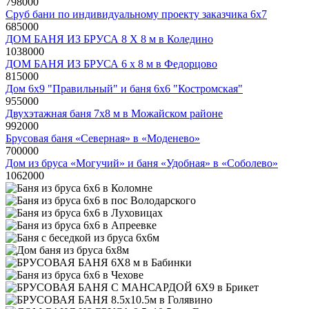
798000
руб
Сруб бани по индивидуальному проекту заказчика 6х7
685000
руб
ДОМ БАНЯ ИЗ БРУСА 8 Х 8 м в Коледино
1038000
руб
ДОМ БАНЯ ИЗ БРУСА 6 х 8 м в Федорцово
815000
руб
Дом 6х9 "Правильный" и баня 6х6 "Костромская"
955000
руб
Двухэтажная баня 7х8 м в Можайском районе
992000
руб
Брусовая баня «Северная» в «Моденево»
700000
руб
Дом из бруса «Могучий» и баня «Удобная» в «Соболево»
1062000
руб