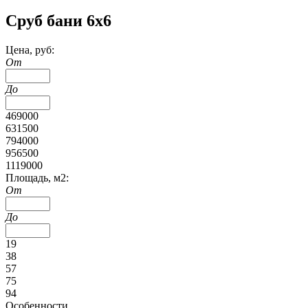
Сруб бани 6х6
Цена, руб:
От
До
469000
631500
794000
956500
1119000
Площадь, м2:
От
До
19
38
57
75
94
Особенности