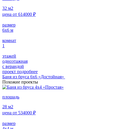
32
м2
цена от
614000
₽
размер
6х6
м
комнат
1
этажей
одноэтажная
с верандой
проект подробнее
Баня из бруса 6х6 «Достойная»
Похожие проекты
площадь
28
м2
цена от
534000
₽
размер
4х4
м