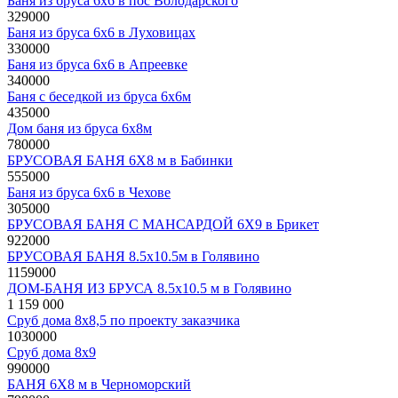
Баня из бруса 6x6 в пос Володарского
329000
руб
Баня из бруса 6x6 в Луховицах
330000
руб
Баня из бруса 6x6 в Апреевке
340000
руб
Баня с беседкой из бруса 6х6м
435000
руб
Дом баня из бруса 6х8м
780000
руб
БРУСОВАЯ БАНЯ 6Х8 м в Бабинки
555000
руб
Баня из бруса 6x6 в Чехове
305000
руб
БРУСОВАЯ БАНЯ С МАНСАРДОЙ 6Х9 в Брикет
922000
руб
БРУСОВАЯ БАНЯ 8.5х10.5м в Голявино
1159000
руб
ДОМ-БАНЯ ИЗ БРУСА 8.5х10.5 м в Голявино
1 159 000
руб
Сруб дома 8х8,5 по проекту заказчика
1030000
руб
Сруб дома 8х9
990000
руб
БАНЯ 6Х8 м в Черноморский