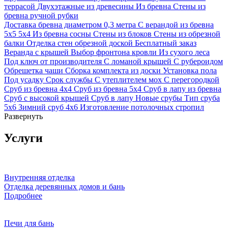
террасой
Двухэтажные из древесины
Из бревна
Стены из
бревна ручной рубки
Доставка бревна диаметром 0,3 метра
С верандой из бревна
5х5
5х4
Из бревна сосны
Стены из блоков
Стены из обрезной
балки
Отделка стен обрезной доской
Бесплатный заказ
Веранда с крышей
Выбор фронтона кровли
Из сухого леса
Под ключ от производителя
С ломаной крышей
С рубероидом
Обрешетка чаши
Сборка комплекта из доски
Установка пола
Под усадку
Срок службы
С утеплителем мох
С перегородкой
Сруб из бревна 4х4
Сруб из бревна 5х4
Сруб в лапу из бревна
Сруб с высокой крышей
Сруб в лапу
Новые срубы
Тип сруба
5х6
Зимний сруб 4х6
Изготовление потолочных стропил
Развернуть
Услуги
Внутренняя отделка
Отделка деревянных домов и бань
Подробнее
Печи для бань