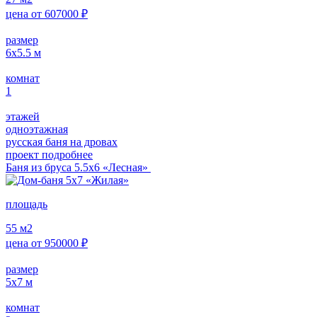
цена от
607000
₽
размер
6х5.5
м
комнат
1
этажей
одноэтажная
русская баня на дровах
проект подробнее
Баня из бруса 5.5х6 «Лесная»
площадь
55
м2
цена от
950000
₽
размер
5х7
м
комнат