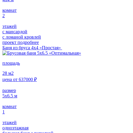
комнат
2
этажей
с мансардой
с ломаной кровлей
проект подробнее
Баня из бруса 4х4 «Простая»
площадь
28
м2
цена от
637000
₽
размер
5х6.5
м
комнат
1
этажей
одноэтажная