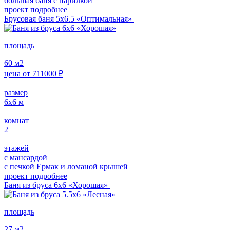
большая баня с парилкой
проект подробнее
Брусовая баня 5х6.5 «Оптимальная»
площадь
60
м2
цена от
711000
₽
размер
6х6
м
комнат
2
этажей
с мансардой
с печкой Ермак и ломаной крышей
проект подробнее
Баня из бруса 6х6 «Хорошая»
площадь
27
м2