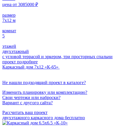
цена от
3085000
₽
размер
7х12
м
комнат
5
этажей
двухэтажный
с угловой террасой и эркером, три просторных спальни
проект подробнее
Каркасный дом 7х12 «К-65»
Не нашли подходящий проект в каталоге?
Изменить планировку или комплектацию?
Свои чертежи или наброски?
Вариант с другого сайта?
Рассчитать ваш проект
двухэтажного каркасного дома бесплатно