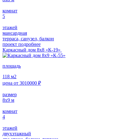
комнат
5
этажей
мансардная
терраса, санузел, балкон
проект подробнее
Каркасный дом 8х8 «К-19»
площадь
118
м2
цена от
3010000
₽
размер
8х9
м
комнат
4
этажей
двухэтажный