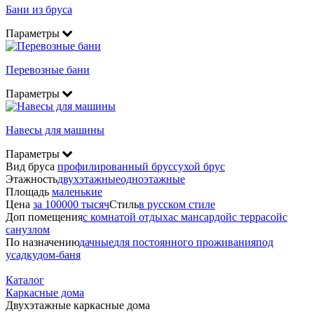
Бани из бруса
Параметры
Перевозные бани
Параметры
Навесы для машины
Параметры
Вид бруса
профилированный брус
сухой брус
Этажность
двухэтажные
одноэтажные
Площадь
маленькие
Цена
за 100000 тысяч
Стиль
в русском стиле
Доп помещения
с комнатой отдыха
с мансардой
с террасой
с
санузлом
По назначению
дачные
для постоянного проживания
под
усадку
дом-баня
Каталог
Каркасные дома
Двухэтажные каркасные дома