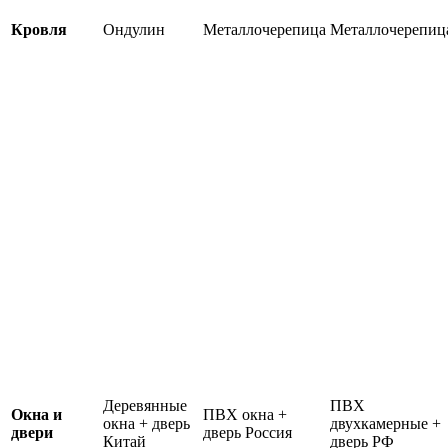
Кровля
Ондулин
Металлочерепица
Металлочерепиц
Деревянные
ПВХ
Окна и
ПВХ окна +
окна + дверь
двухкамерные +
двери
дверь Россия
Китай
дверь РФ