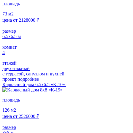
площадь
73
м2
цена от
2128000
₽
размер
6.5х6.5
м
комнат
4
этажей
двухэтажный
с террасой, санузлом и кухней
проект подробнее
Каркасный дом 6.5х6.5 «К-10»
площадь
126
м2
цена от
2526000
₽
размер
8х8
м