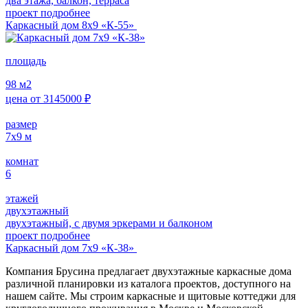
два этажа, балкон, терраса
проект подробнее
Каркасный дом 8х9 «К-55»
площадь
98
м2
цена от
3145000
₽
размер
7х9
м
комнат
6
этажей
двухэтажный
двухэтажный, с двумя эркерами и балконом
проект подробнее
Каркасный дом 7х9 «К-38»
Компания Брусина предлагает двухэтажные каркасные дома
различной планировки из каталога проектов, доступного на
нашем сайте. Мы строим каркасные и щитовые коттеджи для