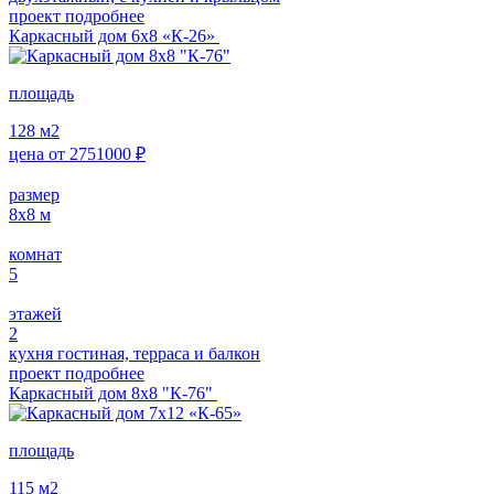
проект подробнее
Каркасный дом 6х8 «К-26»
площадь
128
м2
цена от
2751000
₽
размер
8х8
м
комнат
5
этажей
2
кухня гостиная, терраса и балкон
проект подробнее
Каркасный дом 8х8 "К-76"
площадь
115
м2