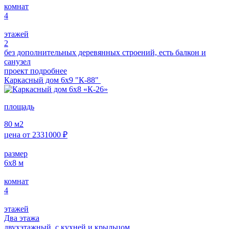
комнат
4
этажей
2
без дополнительных деревянных строений, есть балкон и
санузел
проект подробнее
Каркасный дом 6х9 "К-88"
площадь
80
м2
цена от
2331000
₽
размер
6х8
м
комнат
4
этажей
Два этажа
двухэтажный, с кухней и крыльцом