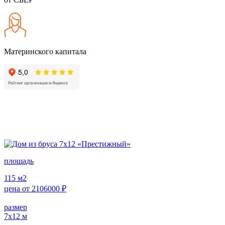
Материнского капитала
площадь
115
м2
цена от
2106000
₽
размер
7х12
м