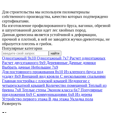
Для строительства мы используем пиломатериалы
собственного производства, качество которых подтверждено
сертификатами.
На изготовление профилированного бруса, вагонки, обрезной
и шпунтованной доски идет лес хвойных пород.
Данная древесина является устойчивой к деформации,
прочной и плотной, в ней не заводятся жучки-древоточцы, не
образуется плесень и грибок.
Популярные категории
найти
Одноэтажный 9х10
Одноэтажный 7х7
Расчет одноэтажных
Расчет двухэтажного 9х9
Деревянные
Дачные домики
Выбрать дачные
Небольшие 7х9
Для постоянного проживания 8х10
Из клееного бруса под
усадку 8х9
Внешний вид кровли
С несколькими спальнями
Главная постройка с плоской крышей
Недорогие с
четырехскатной крышей
Количество помещений
Теплый из
бревна 7х8
Теплые стены
Эконом класса 6х7
Популярные
предложения 6х9
С коммуникациями 6х8
Из дерева
Устройство первого этажа
В два этажа
Укладка пола
Развернуть