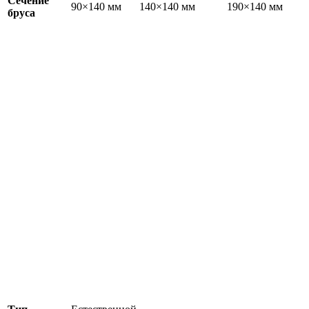
Сечение
90×140 мм
140×140 мм
190×140 мм
бруса