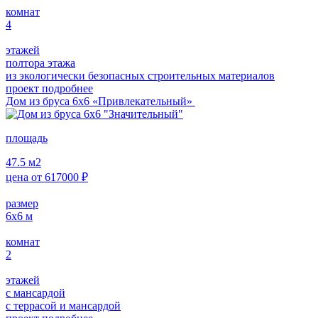
комнат
4
этажей
полтора этажа
из экологически безопасных строительных материалов
проект подробнее
Дом из бруса 6х6 «Привлекательный»
площадь
47.5
м2
цена от
617000
₽
размер
6х6
м
комнат
2
этажей
с мансардой
с террасой и мансардой