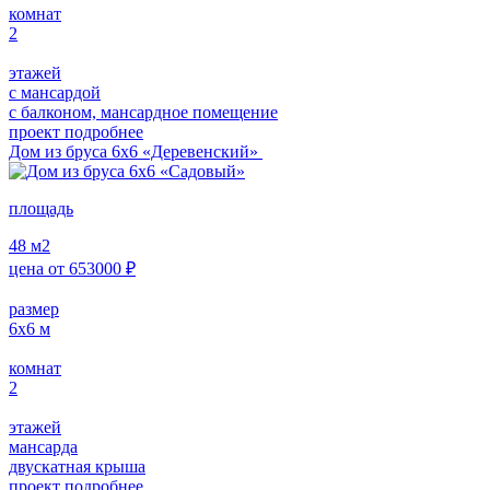
комнат
2
этажей
с мансардой
с балконом, мансардное помещение
проект подробнее
Дом из бруса 6х6 «Деревенский»
площадь
48
м2
цена от
653000
₽
размер
6х6
м
комнат
2
этажей
мансарда
двускатная крыша
проект подробнее