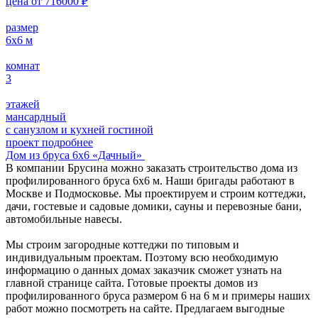
цена от
716000
₽
размер
6х6
м
комнат
3
этажей
мансардный
с санузлом и кухней гостиной
проект подробнее
Дом из бруса 6х6 «Дачный»
В компании Брусина можно заказать строительство дома из
профилированного бруса 6х6 м. Наши бригады работают в
Москве и Подмосковье. Мы проектируем и строим коттеджи,
дачи, гостевые и садовые домики, сауны и перевозные бани,
автомобильные навесы.
Мы строим загородные коттеджи по типовым и
индивидуальным проектам. Поэтому всю необходимую
информацию о данных домах заказчик сможет узнать на
главной странице сайта. Готовые проекты домов из
профилированного бруса размером 6 на 6 м и примеры наших
работ можно посмотреть на сайте. Предлагаем выгодные