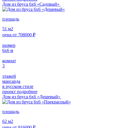
Дом из бруса 6х6 «Садовый»
площадь
51
м2
цена от
708000
₽
размер
6х6
м
комнат
3
этажей
мансарда
в русском стиле
проект подробнее
Дом из бруса 6х6 «Дешевый»
площадь
62
м2
цена от
916000
₽