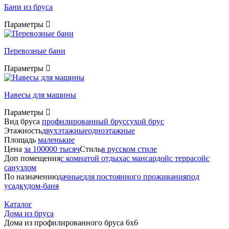
Бани из бруса
Параметры
Перевозные бани
Параметры
Навесы для машины
Параметры
Вид бруса
профилированный брус
сухой брус
Этажность
двухэтажные
одноэтажные
Площадь
маленькие
Цена
за 100000 тысяч
Стиль
в русском стиле
Доп помещения
с комнатой отдыха
с мансардой
с террасой
с
санузлом
По назначению
дачные
для постоянного проживания
под
усадку
дом-баня
Каталог
Дома из бруса
Дома из профилированного бруса 6х6