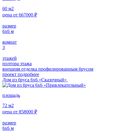
60
м2
цена от
667000
₽
размер
6х6
м
комнат
3
этажей
полтора этажа
внешняя отделка профилированным брусом
проект подробнее
Дом из бруса 6х6 «Сказочный»
площадь
72
м2
цена от
858000
₽
размер
6х6
м