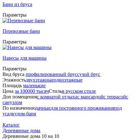
Бани из бруса
Параметры
Перевозные бани
Параметры
Навесы для машины
Параметры
Вид бруса
профилированный брус
сухой брус
Этажность
двухэтажные
одноэтажные
Площадь
маленькие
Цена
за 100000 тысяч
Стиль
в русском стиле
Доп помещения
с комнатой отдыха
с мансардой
с террасой
с
санузлом
По назначению
дачные
для постоянного проживания
под
усадку
дом-баня
Каталог
Деревянные дома
Деревянные дома 10 на 10