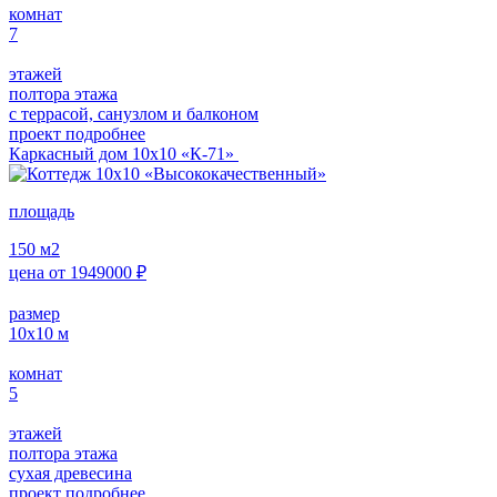
комнат
7
этажей
полтора этажа
с террасой, санузлом и балконом
проект подробнее
Каркасный дом 10х10 «К-71»
площадь
150
м2
цена от
1949000
₽
размер
10х10
м
комнат
5
этажей
полтора этажа
сухая древесина
проект подробнее