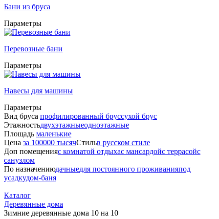
Бани из бруса
Параметры
Перевозные бани
Параметры
Навесы для машины
Параметры
Вид бруса
профилированный брус
сухой брус
Этажность
двухэтажные
одноэтажные
Площадь
маленькие
Цена
за 100000 тысяч
Стиль
в русском стиле
Доп помещения
с комнатой отдыха
с мансардой
с террасой
с
санузлом
По назначению
дачные
для постоянного проживания
под
усадку
дом-баня
Каталог
Деревянные дома
Зимние деревянные дома 10 на 10