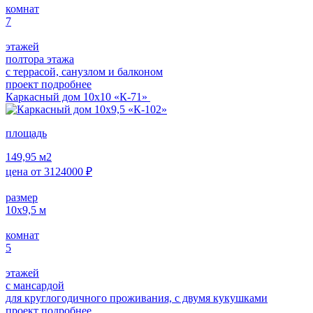
комнат
7
этажей
полтора этажа
с террасой, санузлом и балконом
проект подробнее
Каркасный дом 10х10 «К-71»
площадь
149,95
м2
цена от
3124000
₽
размер
10х9,5
м
комнат
5
этажей
с мансардой
для круглогодичного проживания, с двумя кукушками
проект подробнее