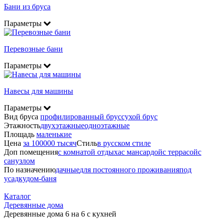
Бани из бруса
Параметры
Перевозные бани
Параметры
Навесы для машины
Параметры
Вид бруса
профилированный брус
сухой брус
Этажность
двухэтажные
одноэтажные
Площадь
маленькие
Цена
за 100000 тысяч
Стиль
в русском стиле
Доп помещения
с комнатой отдыха
с мансардой
с террасой
с
санузлом
По назначению
дачные
для постоянного проживания
под
усадку
дом-баня
Каталог
Деревянные дома
Деревянные дома 6 на 6 с кухней