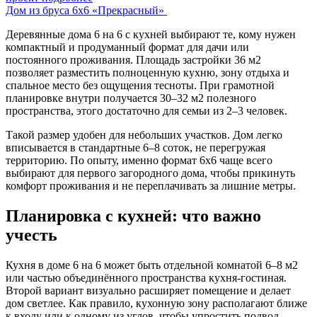
Дом из бруса 6х6 «Прекрасный»
Деревянные дома 6 на 6 с кухней выбирают те, кому нужен
компактный и продуманный формат для дачи или
постоянного проживания. Площадь застройки 36 м2
позволяет разместить полноценную кухню, зону отдыха и
спальное место без ощущения тесноты. При грамотной
планировке внутри получается 30–32 м2 полезного
пространства, этого достаточно для семьи из 2–3 человек.
Такой размер удобен для небольших участков. Дом легко
вписывается в стандартные 6–8 соток, не перегружая
территорию. По опыту, именно формат 6х6 чаще всего
выбирают для первого загородного дома, чтобы прикинуть
комфорт проживания и не переплачивать за лишние метры.
Планировка с кухней: что важно
учесть
Кухня в доме 6 на 6 может быть отдельной комнатой 6–8 м2
или частью объединённого пространства кухня-гостиная.
Второй вариант визуально расширяет помещение и делает
дом светлее. Как правило, кухонную зону располагают ближе
к входу или к одному из углов, чтобы упростить подвод