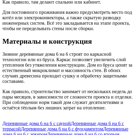
Как правило, там делают спальню или кабинет.
Для постоянного проживания важно предусмотреть место под
котёл или электроконвекторы, а также скрытую разводку
инженерных систем. Всё это закладывается на этапе проекта,
чтобы не переделывать стены после сборки.
Материалы и конструкция
Зимние деревянные дома 6 на 6 строят по каркасной
технологии или из бруса. Каркас позволяет увеличить слой
утепления без утяжеления конструкции. Дом из бруса ценят за
естественный микроклимат и массивность стен. В обоих
случаях древесина проходит сушку и обработку защитными
составами.
Как правило, строительство занимает от нескольких недель до
пары месяцев, в зависимости от сложности проекта и отделки.
При соблюдении норм такой дом служит десятилетиями и
остаётся тёплым без лишних затрат на отопление.
Деревянные дома 6 на 6 с сауной
Деревянные дома 6 на 6 с
террасой
Деревянные дома 6 на 6 с фундаментом
Деревянные
дома 6 на 6 с эркером
Деревянные дома 6 на 6 со вторым