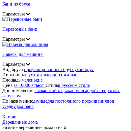
Бани из бруса
Параметры
Перевозные бани
Параметры
Навесы для машины
Параметры
Вид бруса
профилированный брус
сухой брус
Этажность
двухэтажные
одноэтажные
Площадь
маленькие
Цена
за 100000 тысяч
Стиль
в русском стиле
Доп помещения
с комнатой отдыха
с мансардой
с террасой
с
санузлом
По назначению
дачные
для постоянного проживания
под
усадку
дом-баня
Каталог
Деревянные дома
Зимние деревянные дома 6 на 6