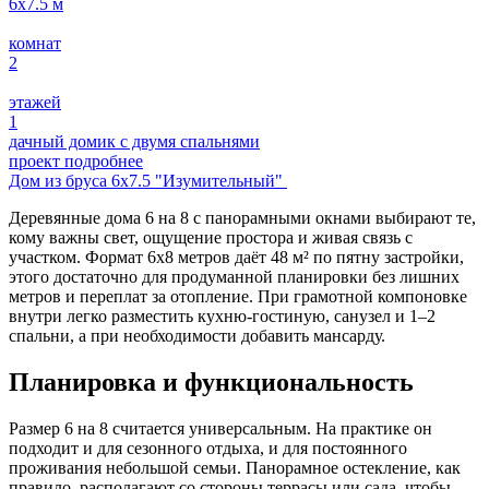
6х7.5
м
комнат
2
этажей
1
дачный домик с двумя спальнями
проект подробнее
Дом из бруса 6х7.5 "Изумительный"
Деревянные дома 6 на 8 с панорамными окнами выбирают те,
кому важны свет, ощущение простора и живая связь с
участком. Формат 6х8 метров даёт 48 м² по пятну застройки,
этого достаточно для продуманной планировки без лишних
метров и переплат за отопление. При грамотной компоновке
внутри легко разместить кухню-гостиную, санузел и 1–2
спальни, а при необходимости добавить мансарду.
Планировка и функциональность
Размер 6 на 8 считается универсальным. На практике он
подходит и для сезонного отдыха, и для постоянного
проживания небольшой семьи. Панорамное остекление, как
правило, располагают со стороны террасы или сада, чтобы