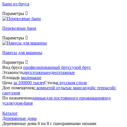
Бани из бруса
Параметры
Перевозные бани
Параметры
Навесы для машины
Параметры
Вид бруса
профилированный брус
сухой брус
Этажность
двухэтажные
одноэтажные
Площадь
маленькие
Цена
за 100000 тысяч
Стиль
в русском стиле
Доп помещения
с комнатой отдыха
с мансардой
с террасой
с
санузлом
По назначению
дачные
для постоянного проживания
под
усадку
дом-баня
Каталог
Деревянные дома
Деревянные дома 6 на 8 с панорамными окнами