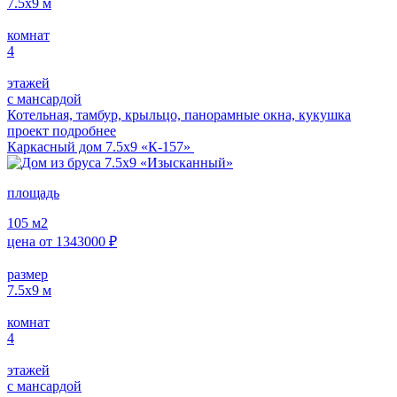
7.5x9
м
комнат
4
этажей
с мансардой
Котельная, тамбур, крыльцо, панорамные окна, кукушка
проект подробнее
Каркасный дом 7.5х9 «К-157»
площадь
105
м2
цена от
1343000
₽
размер
7.5x9
м
комнат
4
этажей
с мансардой