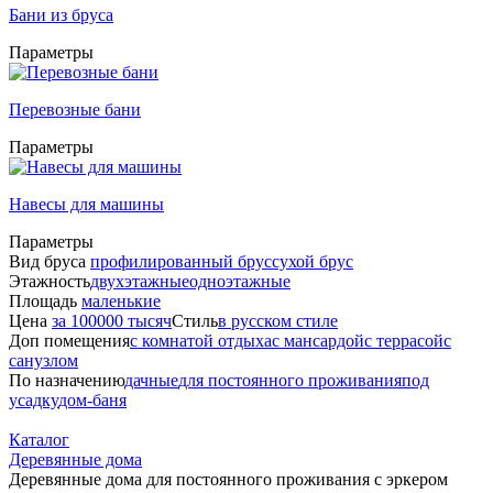
Бани из бруса
Параметры
Перевозные бани
Параметры
Навесы для машины
Параметры
Вид бруса
профилированный брус
сухой брус
Этажность
двухэтажные
одноэтажные
Площадь
маленькие
Цена
за 100000 тысяч
Стиль
в русском стиле
Доп помещения
с комнатой отдыха
с мансардой
с террасой
с
санузлом
По назначению
дачные
для постоянного проживания
под
усадку
дом-баня
Каталог
Деревянные дома
Деревянные дома для постоянного проживания с эркером