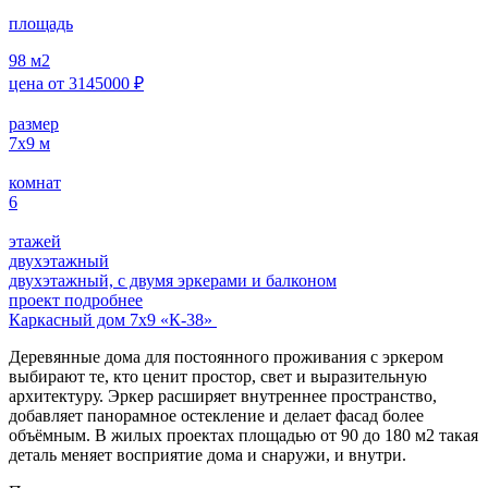
площадь
98
м2
цена от
3145000
₽
размер
7х9
м
комнат
6
этажей
двухэтажный
двухэтажный, с двумя эркерами и балконом
проект подробнее
Каркасный дом 7х9 «К-38»
Деревянные дома для постоянного проживания с эркером
выбирают те, кто ценит простор, свет и выразительную
архитектуру. Эркер расширяет внутреннее пространство,
добавляет панорамное остекление и делает фасад более
объёмным. В жилых проектах площадью от 90 до 180 м2 такая
деталь меняет восприятие дома и снаружи, и внутри.