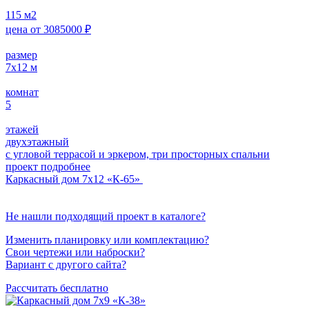
115
м2
цена от
3085000
₽
размер
7х12
м
комнат
5
этажей
двухэтажный
с угловой террасой и эркером, три просторных спальни
проект подробнее
Каркасный дом 7х12 «К-65»
Не нашли подходящий проект в каталоге?
Изменить планировку или комплектацию?
Свои чертежи или наброски?
Вариант с другого сайта?
Рассчитать бесплатно