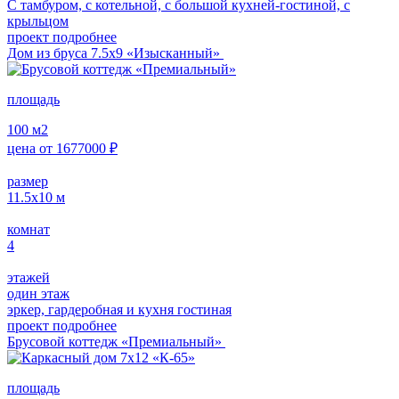
С тамбуром, с котельной, с большой кухней-гостиной, с
крыльцом
проект подробнее
Дом из бруса 7.5х9 «Изысканный»
площадь
100
м2
цена от
1677000
₽
размер
11.5х10
м
комнат
4
этажей
один этаж
эркер, гардеробная и кухня гостиная
проект подробнее
Брусовой коттедж «Премиальный»
площадь