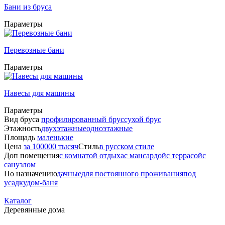
Бани из бруса
Параметры
Перевозные бани
Параметры
Навесы для машины
Параметры
Вид бруса
профилированный брус
сухой брус
Этажность
двухэтажные
одноэтажные
Площадь
маленькие
Цена
за 100000 тысяч
Стиль
в русском стиле
Доп помещения
с комнатой отдыха
с мансардой
с террасой
с
санузлом
По назначению
дачные
для постоянного проживания
под
усадку
дом-баня
Каталог
Деревянные дома