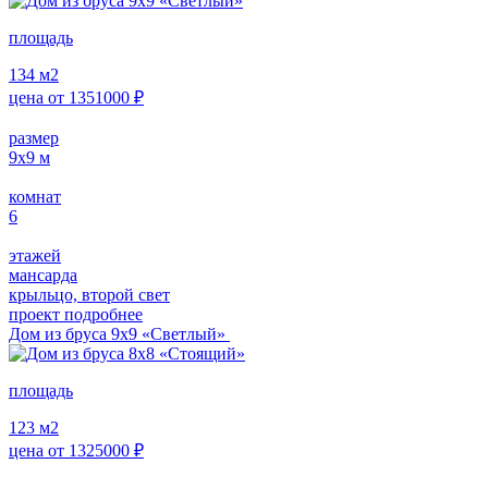
площадь
134
м2
цена от
1351000
₽
размер
9х9
м
комнат
6
этажей
мансарда
крыльцо, второй свет
проект подробнее
Дом из бруса 9х9 «Светлый»
площадь
123
м2
цена от
1325000
₽