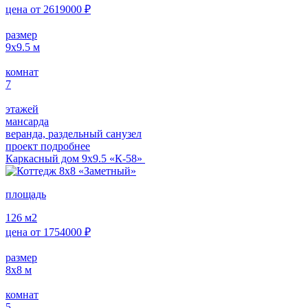
цена от
2619000
₽
размер
9х9.5
м
комнат
7
этажей
мансарда
веранда, раздельный санузел
проект подробнее
Каркасный дом 9х9.5 «К-58»
площадь
126
м2
цена от
1754000
₽
размер
8х8
м
комнат
5