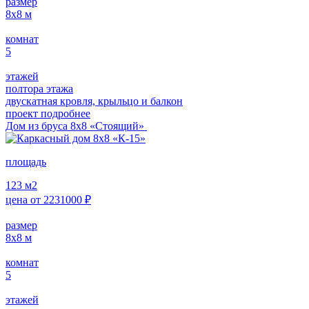
размер
8х8
м
комнат
5
этажей
полтора этажа
двускатная кровля, крыльцо и балкон
проект подробнее
Дом из бруса 8х8 «Стоящий»
площадь
123
м2
цена от
2231000
₽
размер
8х8
м
комнат
5
этажей