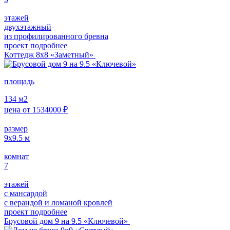
этажей
двухэтажный
из профилированного бревна
проект подробнее
Коттедж 8х8 «Заметный»
площадь
134
м2
цена от
1534000
₽
размер
9х9.5
м
комнат
7
этажей
с мансардой
с верандой и ломаной кровлей
проект подробнее
Брусовой дом 9 на 9.5 «Ключевой»