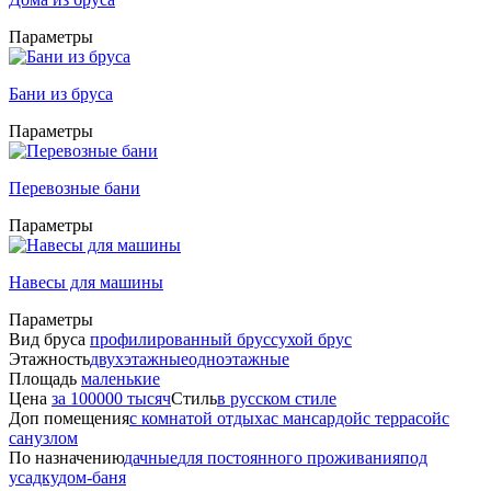
Параметры
Бани из бруса
Параметры
Перевозные бани
Параметры
Навесы для машины
Параметры
Вид бруса
профилированный брус
сухой брус
Этажность
двухэтажные
одноэтажные
Площадь
маленькие
Цена
за 100000 тысяч
Стиль
в русском стиле
Доп помещения
с комнатой отдыха
с мансардой
с террасой
с
санузлом
По назначению
дачные
для постоянного проживания
под
усадку
дом-баня