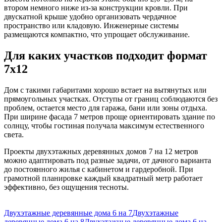
втором немного ниже из-за конструкции кровли. При
двускатной крыше удобно организовать чердачное
пространство или кладовую. Инженерные системы
размещаются компактно, что упрощает обслуживание.
Для каких участков подходит формат
7х12
Дом с такими габаритами хорошо встает на вытянутых или
прямоугольных участках. Отступы от границ соблюдаются без
проблем, остается место для гаража, бани или зоны отдыха.
При ширине фасада 7 метров проще ориентировать здание по
солнцу, чтобы гостиная получала максимум естественного
света.
Проекты двухэтажных деревянных домов 7 на 12 метров
можно адаптировать под разные задачи, от дачного варианта
до постоянного жилья с кабинетом и гардеробной. При
грамотной планировке каждый квадратный метр работает
эффективно, без ощущения тесноты.
Двухэтажные деревянные дома 6 на 7
Двухэтажные
деревянные дома 6 на 8
Двухэтажные деревянные дома 6 на