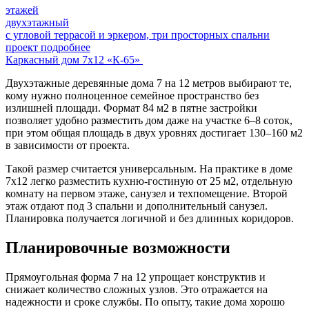
этажей
двухэтажный
с угловой террасой и эркером, три просторных спальни
проект подробнее
Каркасный дом 7х12 «К-65»
Двухэтажные деревянные дома 7 на 12 метров выбирают те,
кому нужно полноценное семейное пространство без
излишней площади. Формат 84 м2 в пятне застройки
позволяет удобно разместить дом даже на участке 6–8 соток,
при этом общая площадь в двух уровнях достигает 130–160 м2
в зависимости от проекта.
Такой размер считается универсальным. На практике в доме
7х12 легко разместить кухню-гостиную от 25 м2, отдельную
комнату на первом этаже, санузел и техпомещение. Второй
этаж отдают под 3 спальни и дополнительный санузел.
Планировка получается логичной и без длинных коридоров.
Планировочные возможности
Прямоугольная форма 7 на 12 упрощает конструктив и
снижает количество сложных узлов. Это отражается на
надежности и сроке службы. По опыту, такие дома хорошо