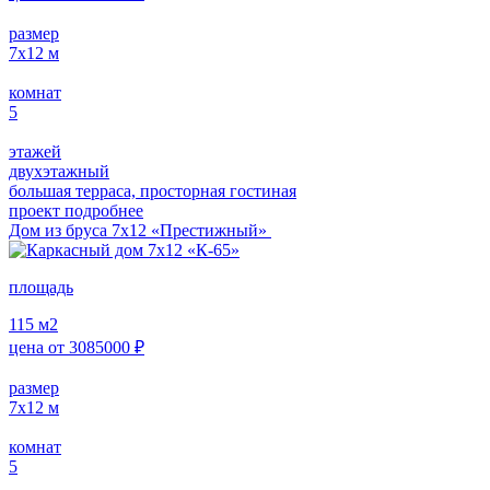
размер
7х12
м
комнат
5
этажей
двухэтажный
большая терраса, просторная гостиная
проект подробнее
Дом из бруса 7х12 «Престижный»
площадь
115
м2
цена от
3085000
₽
размер
7х12
м
комнат
5