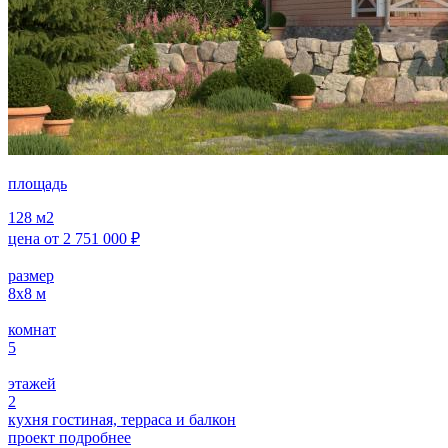
площадь
128
м2
цена от
2 751 000
₽
размер
8х8
м
комнат
5
этажей
2
кухня гостиная, терраса и балкон
проект подробнее