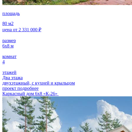
площадь
80
м2
цена от
2 331 000
₽
размер
6х8
м
комнат
4
этажей
Два этажа
двухэтажный, с кухней и крыльцом
проект подробнее
Каркасный дом 6х8 «К-26»