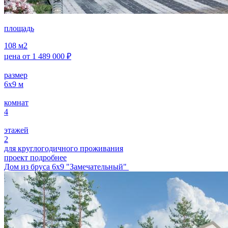
площадь
108
м2
цена от
1 489 000
₽
размер
6х9
м
комнат
4
этажей
2
для круглогодичного проживания
проект подробнее
Дом из бруса 6х9 "Замечательный"