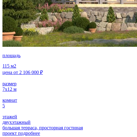
площадь
115
м2
цена от
2 106 000
₽
размер
7х12
м
комнат
5
этажей
двухэтажный
большая терраса, просторная гостиная
проект подробнее