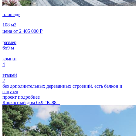
площадь
108
м2
цена от
2 405 000
₽
размер
6х9
м
комнат
4
этажей
2
без дополнительных деревянных строений, есть балкон и
санузел
проект подробнее
Каркасный дом 6х9 "К-88"