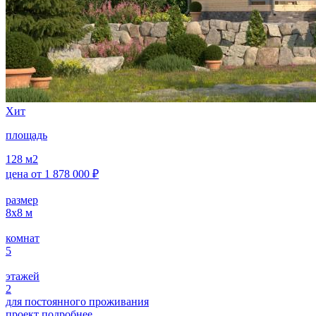
Хит
площадь
128
м2
цена от
1 878 000
₽
размер
8х8
м
комнат
5
этажей
2
для постоянного проживания
проект подробнее