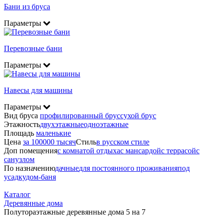
Бани из бруса
Параметры
Перевозные бани
Параметры
Навесы для машины
Параметры
Вид бруса
профилированный брус
сухой брус
Этажность
двухэтажные
одноэтажные
Площадь
маленькие
Цена
за 100000 тысяч
Стиль
в русском стиле
Доп помещения
с комнатой отдыха
с мансардой
с террасой
с
санузлом
По назначению
дачные
для постоянного проживания
под
усадку
дом-баня
Каталог
Деревянные дома
Полутораэтажные деревянные дома 5 на 7