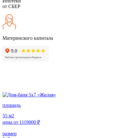
Ипотеки
от СБЕР
Материнского капитала
площадь
55
м2
цена от
1119000
₽
размер