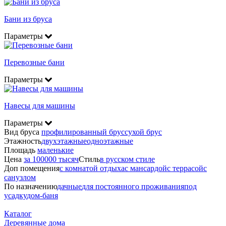
Бани из бруса
Параметры
Перевозные бани
Параметры
Навесы для машины
Параметры
Вид бруса
профилированный брус
сухой брус
Этажность
двухэтажные
одноэтажные
Площадь
маленькие
Цена
за 100000 тысяч
Стиль
в русском стиле
Доп помещения
с комнатой отдыха
с мансардой
с террасой
с
санузлом
По назначению
дачные
для постоянного проживания
под
усадку
дом-баня
Каталог
Деревянные дома