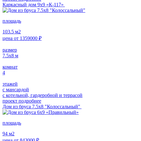
Каркасный дом 9х9 «К-117»
площадь
103.5
м2
цена от
1359000
₽
размер
7.5х8
м
комнат
4
этажей
с мансардой
с котельной, гардеробной и террасой
проект подробнее
Дом из бруса 7.5х8 "Колоссальный"
площадь
94
м2
цена от
843000
₽