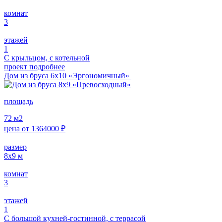
комнат
3
этажей
1
С крыльцом, с котельной
проект подробнее
Дом из бруса 6х10 «Эргономичный»
площадь
72
м2
цена от
1364000
₽
размер
8x9
м
комнат
3
этажей
1
С большой кухней-гостинной, с террасой