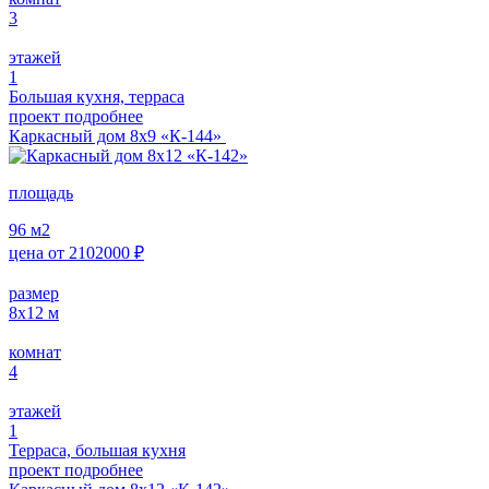
3
этажей
1
Большая кухня, терраса
проект подробнее
Каркасный дом 8х9 «К-144»
площадь
96
м2
цена от
2102000
₽
размер
8x12
м
комнат
4
этажей
1
Терраса, большая кухня
проект подробнее