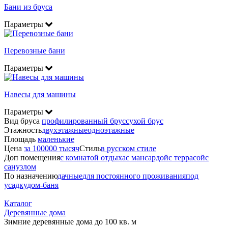
Бани из бруса
Параметры
Перевозные бани
Параметры
Навесы для машины
Параметры
Вид бруса
профилированный брус
сухой брус
Этажность
двухэтажные
одноэтажные
Площадь
маленькие
Цена
за 100000 тысяч
Стиль
в русском стиле
Доп помещения
с комнатой отдыха
с мансардой
с террасой
с
санузлом
По назначению
дачные
для постоянного проживания
под
усадку
дом-баня
Каталог
Деревянные дома
Зимние деревянные дома до 100 кв. м