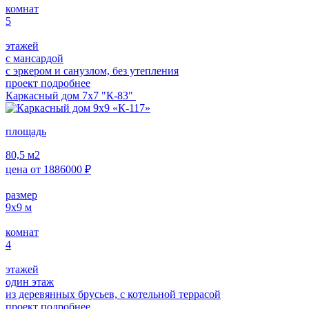
комнат
5
этажей
с мансардой
с эркером и санузлом, без утепления
проект подробнее
Каркасный дом 7х7 "К-83"
площадь
80,5
м2
цена от
1886000
₽
размер
9х9
м
комнат
4
этажей
один этаж
из деревянных брусьев, с котельной террасой
проект подробнее