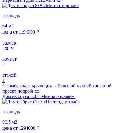
Каркасный дом 8х12 «К-142»
площадь
64
м2
цена от
1194000
₽
размер
8x8
м
комнат
3
этажей
1
С тамбуром, с крыльцом, с большой кухней гостиной
проект подробнее
Дом из бруса 8х8 «Миниатюрный»
площадь
90.5
м2
цена от
1294000
₽