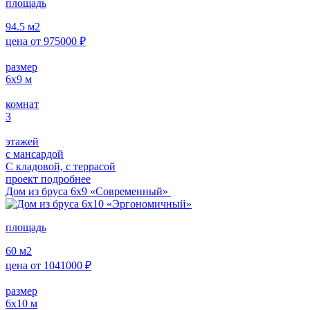
площадь
94.5
м2
цена от
975000
₽
размер
6x9
м
комнат
3
этажей
с мансардой
С кладовой, с террасой
проект подробнее
Дом из бруса 6х9 «Современный»
площадь
60
м2
цена от
1041000
₽
размер
6x10
м