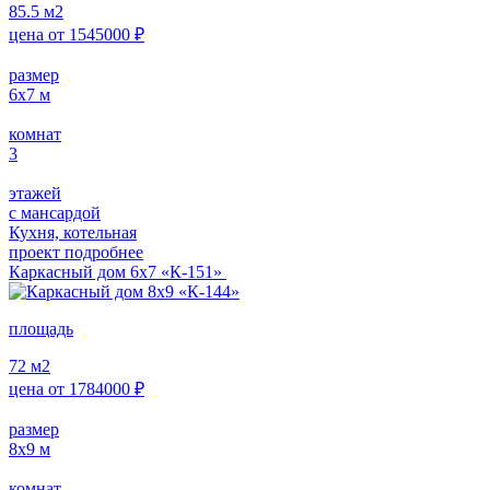
85.5
м2
цена от
1545000
₽
размер
6x7
м
комнат
3
этажей
с мансардой
Кухня, котельная
проект подробнее
Каркасный дом 6х7 «К-151»
площадь
72
м2
цена от
1784000
₽
размер
8x9
м
комнат