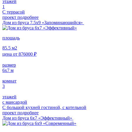
этажей
1
С террасой
проект подробнее
Дом из бруса 7.5х9 «Запоминающийся»
площадь
85.5
м2
цена от
876000
₽
размер
6x7
м
комнат
3
этажей
с мансардой
С большой кухней гостиной, с котельной
проект подробнее
Дом из бруса 6х7 «Эффективный»