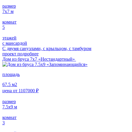
размер
7x7
м
комнат
5
этажей
с мансардой
С двумя санузлами, с крыльцом, с тамбуром
проект подробнее
Дом из бруса 7х7 «Нестандартный»
площадь
67.5
м2
цена от
1107000
₽
размер
7.5x9
м
комнат
3