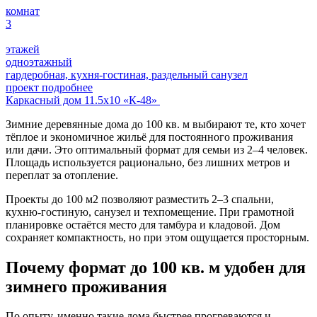
комнат
3
этажей
одноэтажный
гардеробная, кухня-гостиная, раздельный санузел
проект подробнее
Каркасный дом 11.5х10 «К-48»
Зимние деревянные дома до 100 кв. м выбирают те, кто хочет
тёплое и экономичное жильё для постоянного проживания
или дачи. Это оптимальный формат для семьи из 2–4 человек.
Площадь используется рационально, без лишних метров и
переплат за отопление.
Проекты до 100 м2 позволяют разместить 2–3 спальни,
кухню-гостиную, санузел и техпомещение. При грамотной
планировке остаётся место для тамбура и кладовой. Дом
сохраняет компактность, но при этом ощущается просторным.
Почему формат до 100 кв. м удобен для
зимнего проживания
По опыту, именно такие дома быстрее прогреваются и