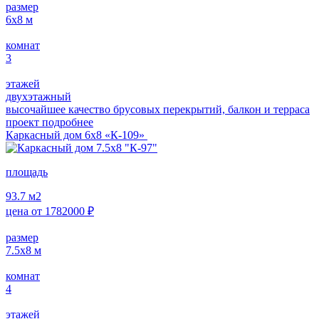
размер
6х8
м
комнат
3
этажей
двухэтажный
высочайшее качество брусовых перекрытий, балкон и терраса
проект подробнее
Каркасный дом 6х8 «К-109»
площадь
93.7
м2
цена от
1782000
₽
размер
7.5х8
м
комнат
4
этажей