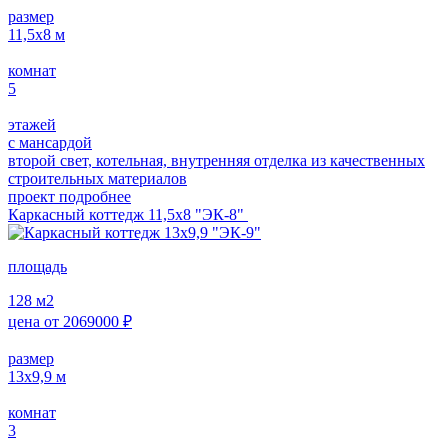
размер
11,5х8
м
комнат
5
этажей
с мансардой
второй свет, котельная, внутренняя отделка из качественных
строительных материалов
проект подробнее
Каркасный коттедж 11,5х8 "ЭК-8"
площадь
128
м2
цена от
2069000
₽
размер
13х9,9
м
комнат
3