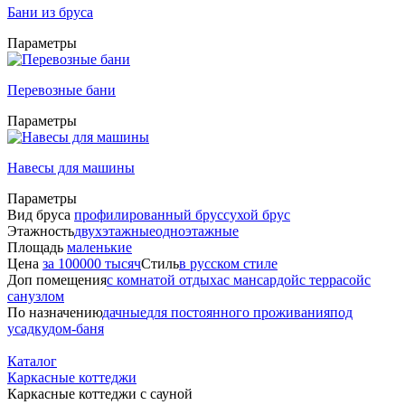
Бани из бруса
Параметры
Перевозные бани
Параметры
Навесы для машины
Параметры
Вид бруса
профилированный брус
сухой брус
Этажность
двухэтажные
одноэтажные
Площадь
маленькие
Цена
за 100000 тысяч
Стиль
в русском стиле
Доп помещения
с комнатой отдыха
с мансардой
с террасой
с
санузлом
По назначению
дачные
для постоянного проживания
под
усадку
дом-баня
Каталог
Каркасные коттеджи
Каркасные коттеджи с сауной