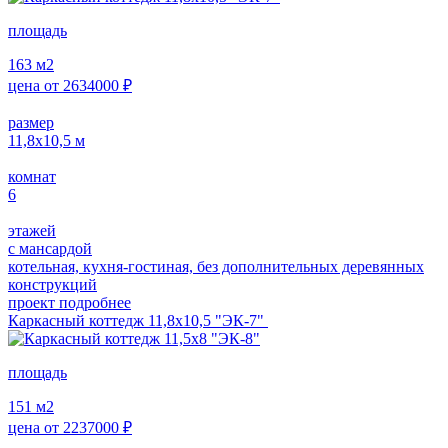
площадь
163
м2
цена от
2634000
₽
размер
11,8х10,5
м
комнат
6
этажей
с мансардой
котельная, кухня-гостиная, без дополнительных деревянных
конструкций
проект подробнее
Каркасный коттедж 11,8х10,5 "ЭК-7"
площадь
151
м2
цена от
2237000
₽