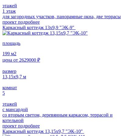
этажей
1 этаж
для загородных участков, панорамные окна, две террасы
проект подробнее
Каркасный коттедж 13х9,9 "ЭК-9"
площадь
199
м2
цена от
2629000
₽
размер
13,15х9,7
м
комнат
5
этажей
с мансардой
со вторым светом, деревянным каркасом, террасой и
котельной
проект подробнее
Каркасный коттедж 13,15х9,7 "ЭК-10"