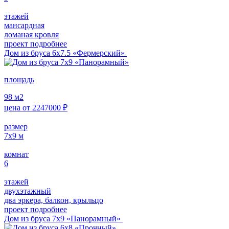
этажей
мансардная
ломаная кровля
проект подробнее
Дом из бруса 6х7.5 «Фермерский»
площадь
98
м2
цена от
2247000
₽
размер
7х9
м
комнат
6
этажей
двухэтажный
два эркера, балкон, крыльцо
проект подробнее
Дом из бруса 7х9 «Панорамный»