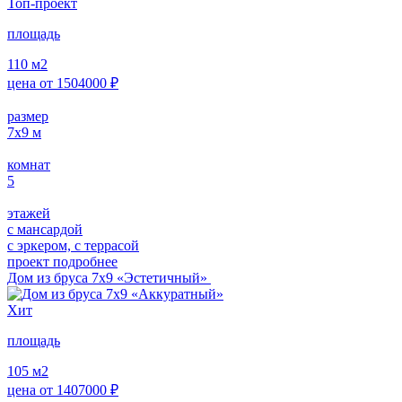
Топ-проект
площадь
110
м2
цена от
1504000
₽
размер
7х9
м
комнат
5
этажей
с мансардой
с эркером, с террасой
проект подробнее
Дом из бруса 7х9 «Эстетичный»
Хит
площадь
105
м2
цена от
1407000
₽