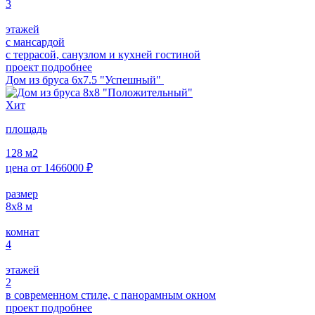
3
этажей
с мансардой
с террасой, санузлом и кухней гостиной
проект подробнее
Дом из бруса 6х7.5 "Успешный"
Хит
площадь
128
м2
цена от
1466000
₽
размер
8х8
м
комнат
4
этажей
2
в современном стиле, с панорамным окном
проект подробнее