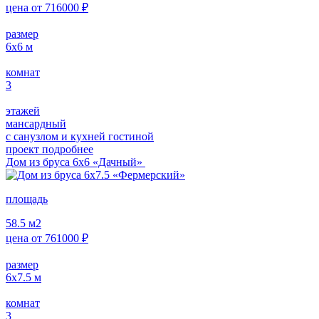
цена от
716000
₽
размер
6х6
м
комнат
3
этажей
мансардный
с санузлом и кухней гостиной
проект подробнее
Дом из бруса 6х6 «Дачный»
площадь
58.5
м2
цена от
761000
₽
размер
6х7.5
м
комнат
3