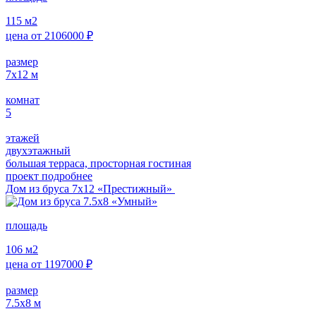
115
м2
цена от
2106000
₽
размер
7х12
м
комнат
5
этажей
двухэтажный
большая терраса, просторная гостиная
проект подробнее
Дом из бруса 7х12 «Престижный»
площадь
106
м2
цена от
1197000
₽
размер
7.5х8
м