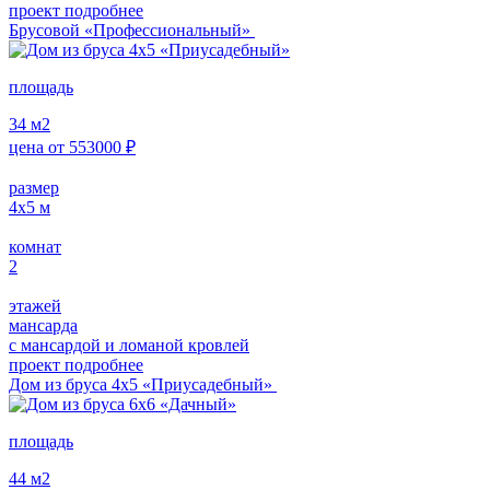
проект подробнее
Брусовой «Профессиональный»
площадь
34
м2
цена от
553000
₽
размер
4х5
м
комнат
2
этажей
мансарда
с мансардой и ломаной кровлей
проект подробнее
Дом из бруса 4х5 «Приусадебный»
площадь
44
м2