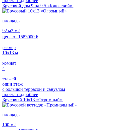
проект подробнее
Брусовой дом 9 на 9.5 «Ключевой»
площадь
92 м2
м2
цена от
1583000
₽
размер
10х13
м
комнат
4
этажей
один этаж
с большой террасой и санузлом
проект подробнее
Брусовый 10х13 «Огромный»
площадь
100
м2