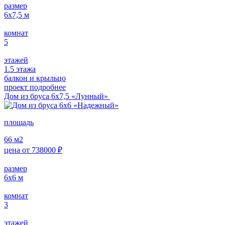
размер
6х7,5
м
комнат
5
этажей
1.5 этажа
балкон и крыльцо
проект подробнее
Дом из бруса 6х7,5 «Лунный»
площадь
66
м2
цена от
738000
₽
размер
6х6
м
комнат
3
этажей