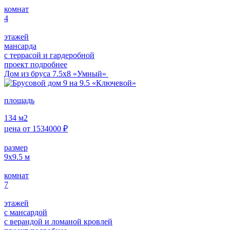
комнат
4
этажей
мансарда
с террасой и гардеробной
проект подробнее
Дом из бруса 7.5х8 «Умный»
площадь
134
м2
цена от
1534000
₽
размер
9х9.5
м
комнат
7
этажей
с мансардой
с верандой и ломаной кровлей