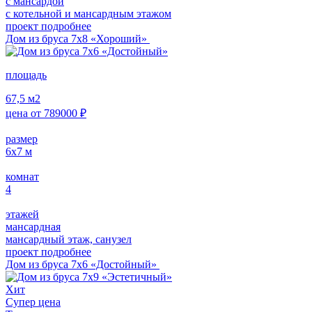
с мансардой
с котельной и мансардным этажом
проект подробнее
Дом из бруса 7х8 «Хороший»
площадь
67,5
м2
цена от
789000
₽
размер
6х7
м
комнат
4
этажей
мансардная
мансардный этаж, санузел
проект подробнее
Дом из бруса 7х6 «Достойный»
Хит
Супер цена