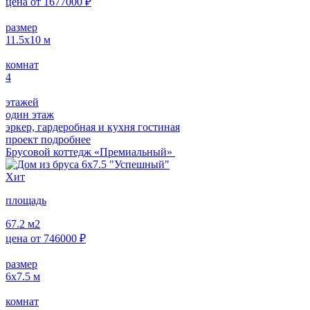
цена от
1677000
₽
размер
11.5х10
м
комнат
4
этажей
один этаж
эркер, гардеробная и кухня гостиная
проект подробнее
Брусовой коттедж «Премиальный»
Хит
площадь
67.2
м2
цена от
746000
₽
размер
6х7.5
м
комнат