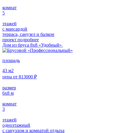
комнат
5
этажей
с мансардой
терраса, санузел и балкон
проект подробнее
Дом из бруса 8х8 «Удобный»
площадь
43
м2
цена от
813000
₽
размер
6х8
м
комнат
3
этажей
одноэтажный
с санузлом и комнатой отдыха