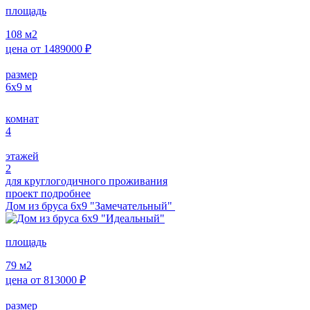
площадь
108
м2
цена от
1489000
₽
размер
6х9
м
комнат
4
этажей
2
для круглогодичного проживания
проект подробнее
Дом из бруса 6х9 "Замечательный"
площадь
79
м2
цена от
813000
₽
размер