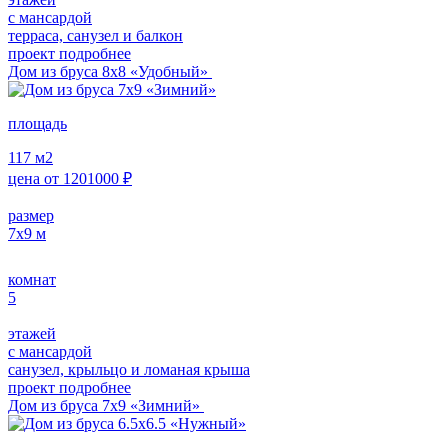
с мансардой
терраса, санузел и балкон
проект подробнее
Дом из бруса 8х8 «Удобный»
площадь
117
м2
цена от
1201000
₽
размер
7х9
м
комнат
5
этажей
с мансардой
санузел, крыльцо и ломаная крыша
проект подробнее
Дом из бруса 7х9 «Зимний»