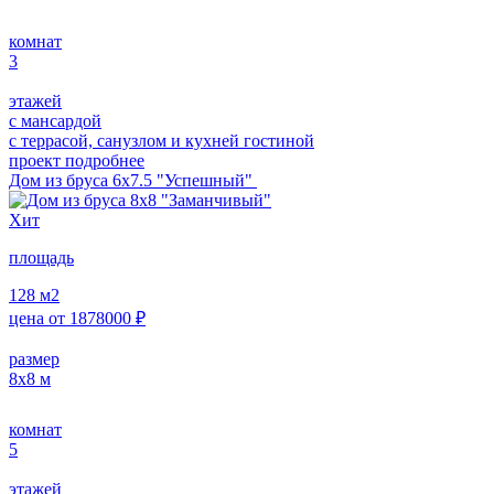
комнат
3
этажей
с мансардой
с террасой, санузлом и кухней гостиной
проект подробнее
Дом из бруса 6х7.5 "Успешный"
Хит
площадь
128
м2
цена от
1878000
₽
размер
8х8
м
комнат
5
этажей