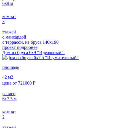
6х9
м
комнат
3
этажей
с мансардой
с террасой, из бруса 140х190
проект подробнее
Дом из бруса 6х9 "Идеальный"
площадь
42
м2
цена от
721000
₽
размер
6х7.5
м
комнат
2
этажей