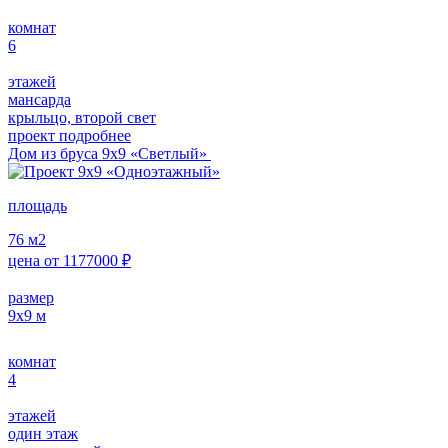
комнат
6
этажей
мансарда
крыльцо, второй свет
проект подробнее
Дом из бруса 9х9 «Светлый»
площадь
76
м2
цена от
1177000
₽
размер
9х9
м
комнат
4
этажей
один этаж