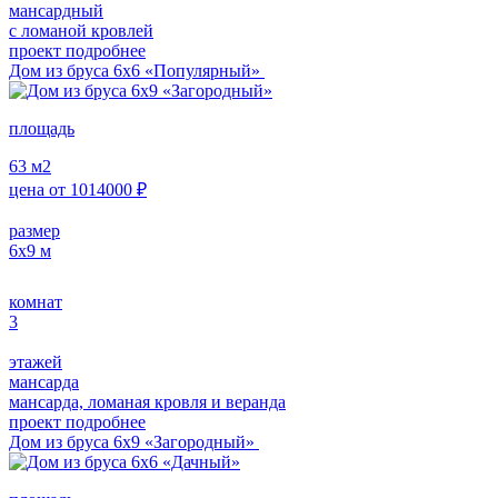
мансардный
с ломаной кровлей
проект подробнее
Дом из бруса 6х6 «Популярный»
площадь
63
м2
цена от
1014000
₽
размер
6х9
м
комнат
3
этажей
мансарда
мансарда, ломаная кровля и веранда
проект подробнее
Дом из бруса 6х9 «Загородный»