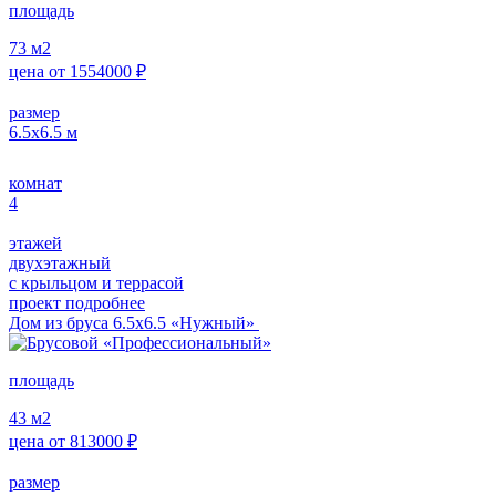
площадь
73
м2
цена от
1554000
₽
размер
6.5х6.5
м
комнат
4
этажей
двухэтажный
с крыльцом и террасой
проект подробнее
Дом из бруса 6.5х6.5 «Нужный»
площадь
43
м2
цена от
813000
₽
размер