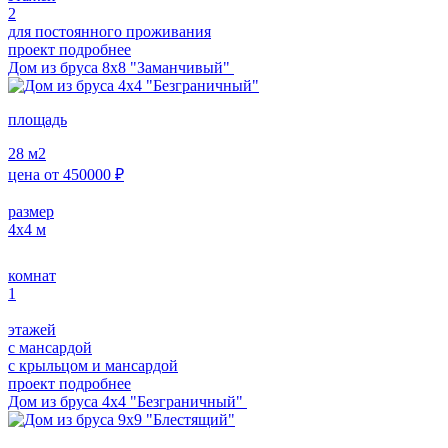
2
для постоянного проживания
проект подробнее
Дом из бруса 8х8 "Заманчивый"
площадь
28
м2
цена от
450000
₽
размер
4х4
м
комнат
1
этажей
с мансардой
с крыльцом и мансардой
проект подробнее
Дом из бруса 4х4 "Безграничный"