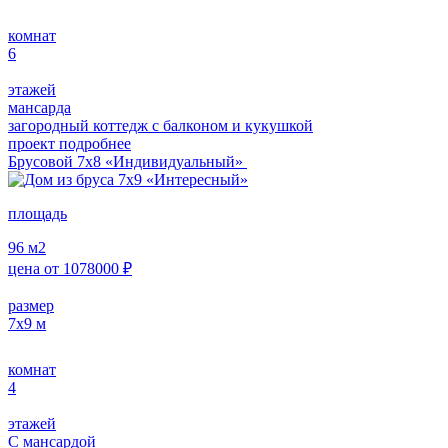
комнат
6
этажей
мансарда
загородный коттедж с балконом и кукушкой
проект подробнее
Брусовой 7х8 «Индивидуальный»
площадь
96
м2
цена от
1078000
₽
размер
7х9
м
комнат
4
этажей
С мансардой