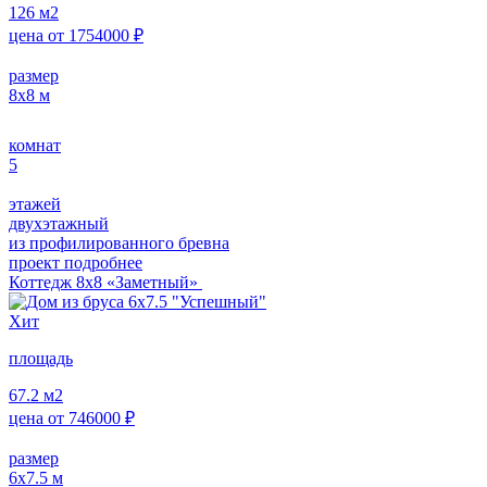
126
м2
цена от
1754000
₽
размер
8х8
м
комнат
5
этажей
двухэтажный
из профилированного бревна
проект подробнее
Коттедж 8х8 «Заметный»
Хит
площадь
67.2
м2
цена от
746000
₽
размер
6х7.5
м