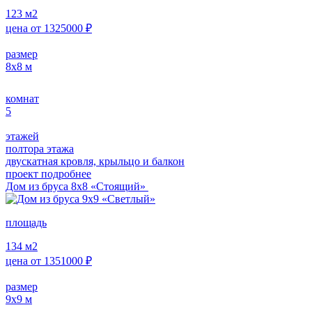
123
м2
цена от
1325000
₽
размер
8х8
м
комнат
5
этажей
полтора этажа
двускатная кровля, крыльцо и балкон
проект подробнее
Дом из бруса 8х8 «Стоящий»
площадь
134
м2
цена от
1351000
₽
размер
9х9
м