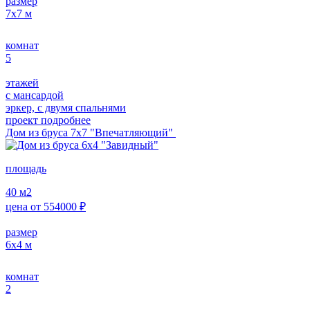
размер
7х7
м
комнат
5
этажей
с мансардой
эркер, с двумя спальнями
проект подробнее
Дом из бруса 7х7 "Впечатляющий"
площадь
40
м2
цена от
554000
₽
размер
6х4
м
комнат
2