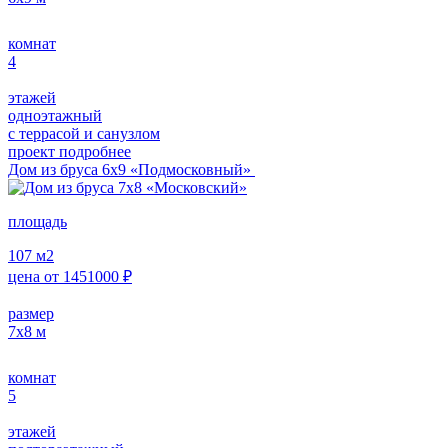
комнат
4
этажей
одноэтажный
с террасой и санузлом
проект подробнее
Дом из бруса 6х9 «Подмосковный»
площадь
107
м2
цена от
1451000
₽
размер
7х8
м
комнат
5
этажей