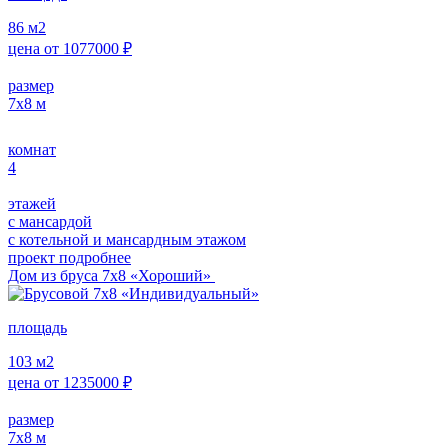
86
м2
цена от
1077000
₽
размер
7х8
м
комнат
4
этажей
с мансардой
с котельной и мансардным этажом
проект подробнее
Дом из бруса 7х8 «Хороший»
площадь
103
м2
цена от
1235000
₽
размер
7х8
м