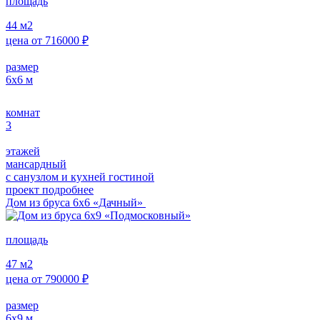
площадь
44
м2
цена от
716000
₽
размер
6х6
м
комнат
3
этажей
мансардный
с санузлом и кухней гостиной
проект подробнее
Дом из бруса 6х6 «Дачный»
площадь
47
м2
цена от
790000
₽
размер
6х9
м