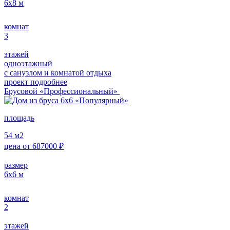
6х8
м
комнат
3
этажей
одноэтажный
с санузлом и комнатой отдыха
проект подробнее
Брусовой «Профессиональный»
площадь
54
м2
цена от
687000
₽
размер
6х6
м
комнат
2
этажей