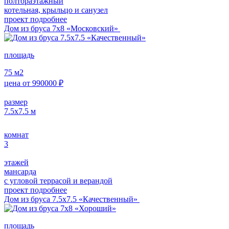
полтораэтажный
котельная, крыльцо и санузел
проект подробнее
Дом из бруса 7х8 «Московский»
площадь
75
м2
цена от
990000
₽
размер
7.5х7.5
м
комнат
3
этажей
мансарда
с угловой террасой и верандой
проект подробнее
Дом из бруса 7.5х7.5 «Качественный»
площадь