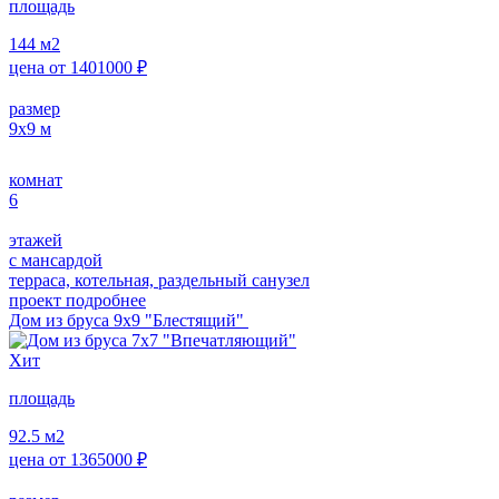
площадь
144
м2
цена от
1401000
₽
размер
9х9
м
комнат
6
этажей
с мансардой
терраса, котельная, раздельный санузел
проект подробнее
Дом из бруса 9х9 "Блестящий"
Хит
площадь
92.5
м2
цена от
1365000
₽