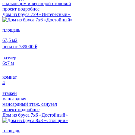
с крыльцом и верандой столовой
проект подробнее
Дом из бруса 7х9 «Интересный»
площадь
67,5
м2
цена от
789000
₽
размер
6х7
м
комнат
4
этажей
мансардная
мансардный этаж, санузел
проект подробнее
Дом из бруса 7х6 «Достойный»
площадь