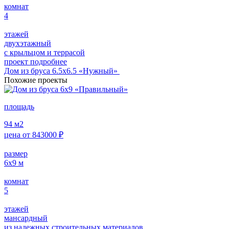
комнат
4
этажей
двухэтажный
с крыльцом и террасой
проект подробнее
Дом из бруса 6.5х6.5 «Нужный»
Похожие проекты
площадь
94
м2
цена от
843000
₽
размер
6х9
м
комнат
5
этажей
мансардный
из надежных строительных материалов