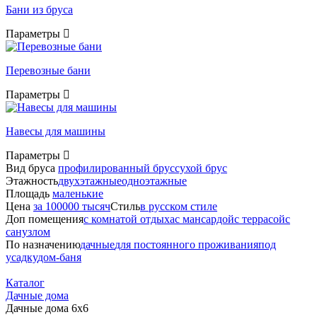
Бани из бруса
Параметры
Перевозные бани
Параметры
Навесы для машины
Параметры
Вид бруса
профилированный брус
сухой брус
Этажность
двухэтажные
одноэтажные
Площадь
маленькие
Цена
за 100000 тысяч
Стиль
в русском стиле
Доп помещения
с комнатой отдыха
с мансардой
с террасой
с
санузлом
По назначению
дачные
для постоянного проживания
под
усадку
дом-баня
Каталог
Дачные дома
Дачные дома 6х6