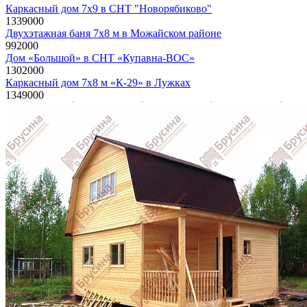
Каркасный дом 7х9 в СНТ "Новорябиково"
1339000
руб
Двухэтажная баня 7х8 м в Можайском районе
992000
руб
Дом «Большой» в СНТ «Купавна-ВОС»
1302000
руб
Каркасный дом 7х8 м «К-29» в Лужках
1349000
руб