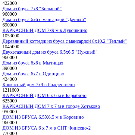
422000
руб
Дом из бруса 7х8 "Большой"
960000
руб
Дом из бруса 6х6 с мансардой "Дачный"
690000
руб
КАРКАСНЫЙ ДОМ 7х9 м в Лукошкино
1053000
руб
Деревянный коттедж из бруса с мансардой 8х10,2 "Теплый"
1045000
руб
Двухэтажный дом из бруса 6,5х6,5 "Нужный"
960000
руб
Дом из бруса 6x6 в Мытищах
390000
руб
Дом из бруса 6x7 в Одинцово
424000
руб
Каркасный дом 7х9 в Рождествено
1211600
руб
КАРКАСНЫЙ ДОМ 6 х 6 м в Барыбино
625000
руб
КАРКАСНЫЙ ДОМ 7 х 7 м в городе Хотьково
950000
руб
ДОМ ИЗ БРУСА 6,5Х6,5 м в Коровино
960000
руб
ДОМ ИЗ БРУСА 6 х 7 м в СНТ Финеево-2
770000
руб