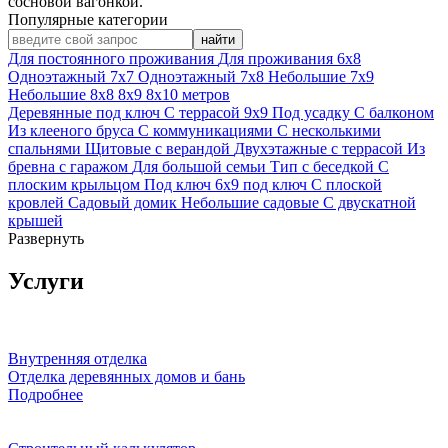
сосновой вагонкой.
Популярные категории
найти
Для постоянного проживания
Для проживания 6х8
Одноэтажный 7х7
Одноэтажный 7х8
Небольшие 7х9
Небольшие 8х8
8х9
8х10 метров
Деревянные под ключ
С террасой 9х9
Под усадку
С балконом
Из клееного бруса
С коммуникациями
С несколькими
спальнями
Щитовые с верандой
Двухэтажные с террасой
Из
бревна с гаражом
Для большой семьи
Тип с беседкой
С
плоским крыльцом
Под ключ
6х9 под ключ
С плоской
кровлей
Садовый домик
Небольшие садовые
С двускатной
крышей
Развернуть
Услуги
Внутренняя отделка
Отделка деревянных домов и бань
Подробнее