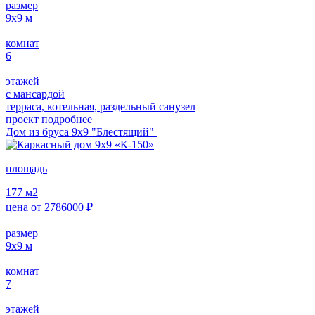
размер
9х9
м
комнат
6
этажей
с мансардой
терраса, котельная, раздельный санузел
проект подробнее
Дом из бруса 9х9 "Блестящий"
площадь
177
м2
цена от
2786000
₽
размер
9x9
м
комнат
7
этажей