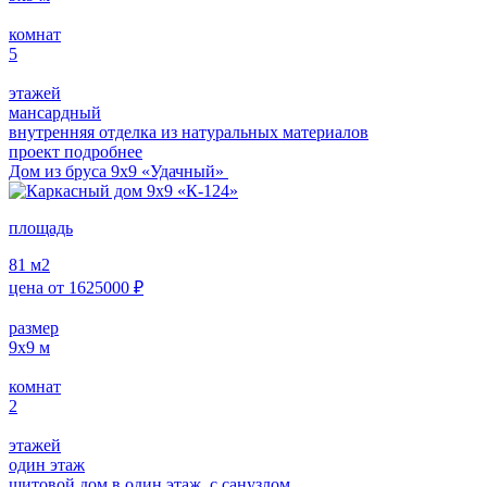
комнат
5
этажей
мансардный
внутренняя отделка из натуральных материалов
проект подробнее
Дом из бруса 9х9 «Удачный»
площадь
81
м2
цена от
1625000
₽
размер
9х9
м
комнат
2
этажей
один этаж
щитовой дом в один этаж, с санузлом