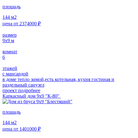
площадь
144
м2
цена от
2374000
₽
размер
9х9
м
комнат
6
этажей
с мансардой
в доме тепло зимой,есть котельная, кухня гостиная и
раздельный санузел
проект подробнее
Каркасный дом 9х9 "К-80"
площадь
144
м2
цена от
1401000
₽