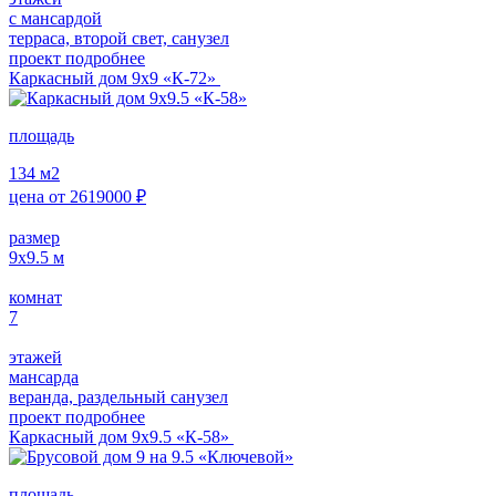
с мансардой
терраса, второй свет, санузел
проект подробнее
Каркасный дом 9х9 «К-72»
площадь
134
м2
цена от
2619000
₽
размер
9х9.5
м
комнат
7
этажей
мансарда
веранда, раздельный санузел
проект подробнее
Каркасный дом 9х9.5 «К-58»
площадь