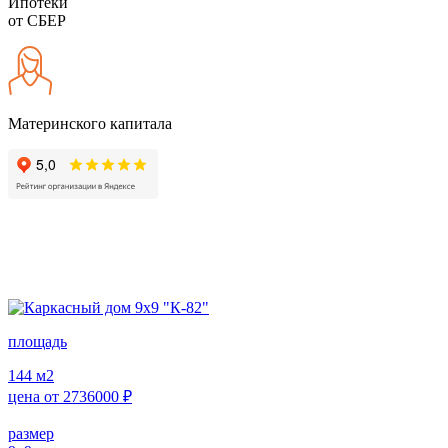
Ипотеки
от СБЕР
Материнского капитала
площадь
144
м2
цена от
2736000
₽
размер