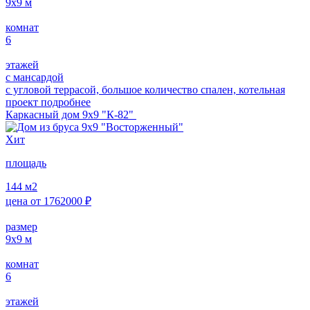
9х9
м
комнат
6
этажей
с мансардой
с угловой террасой, большое количество спален, котельная
проект подробнее
Каркасный дом 9х9 "К-82"
Хит
площадь
144
м2
цена от
1762000
₽
размер
9х9
м
комнат
6
этажей