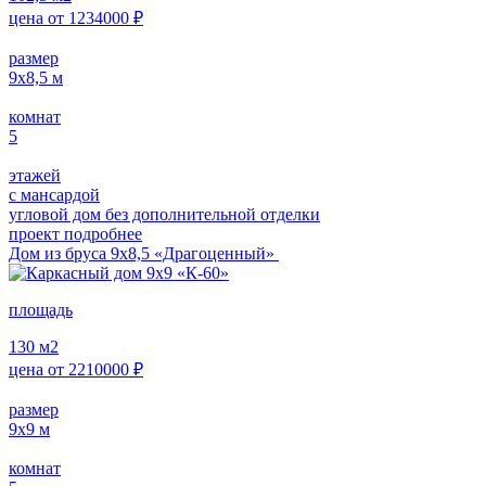
цена от
1234000
₽
размер
9х8,5
м
комнат
5
этажей
с мансардой
угловой дом без дополнительной отделки
проект подробнее
Дом из бруса 9х8,5 «Драгоценный»
площадь
130
м2
цена от
2210000
₽
размер
9х9
м
комнат