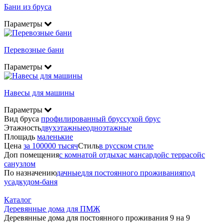
Бани из бруса
Параметры
Перевозные бани
Параметры
Навесы для машины
Параметры
Вид бруса
профилированный брус
сухой брус
Этажность
двухэтажные
одноэтажные
Площадь
маленькие
Цена
за 100000 тысяч
Стиль
в русском стиле
Доп помещения
с комнатой отдыха
с мансардой
с террасой
с
санузлом
По назначению
дачные
для постоянного проживания
под
усадку
дом-баня
Каталог
Деревянные дома для ПМЖ
Деревянные дома для постоянного проживания 9 на 9