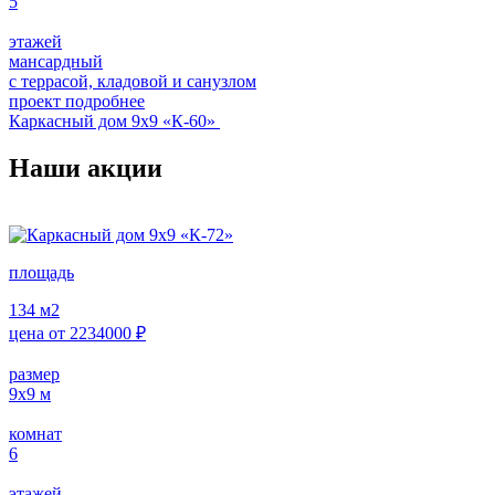
5
этажей
мансардный
с террасой, кладовой и санузлом
проект подробнее
Каркасный дом 9х9 «К-60»
Наши акции
площадь
134
м2
цена от
2234000
₽
размер
9х9
м
комнат
6
этажей