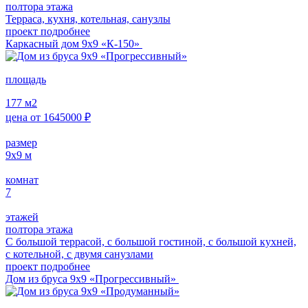
полтора этажа
Терраса, кухня, котельная, санузлы
проект подробнее
Каркасный дом 9х9 «К-150»
площадь
177
м2
цена от
1645000
₽
размер
9x9
м
комнат
7
этажей
полтора этажа
С большой террасой, с большой гостиной, с большой кухней,
с котельной, с двумя санузлами
проект подробнее
Дом из бруса 9х9 «Прогрессивный»