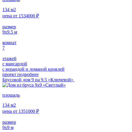
134
м2
цена от
1534000
₽
размер
9х9.5
м
комнат
7
этажей
с мансардой
с верандой и ломаной кровлей
проект подробнее
Брусовой дом 9 на 9.5 «Ключевой»
площадь
134
м2
цена от
1351000
₽
размер
9х9
м