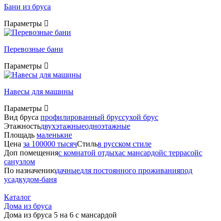
Бани из бруса
Параметры
Перевозные бани
Параметры
Навесы для машины
Параметры
Вид бруса
профилированный брус
сухой брус
Этажность
двухэтажные
одноэтажные
Площадь
маленькие
Цена
за 100000 тысяч
Стиль
в русском стиле
Доп помещения
с комнатой отдыха
с мансардой
с террасой
с
санузлом
По назначению
дачные
для постоянного проживания
под
усадку
дом-баня
Каталог
Дома из бруса
Дома из бруса 5 на 6 с мансардой