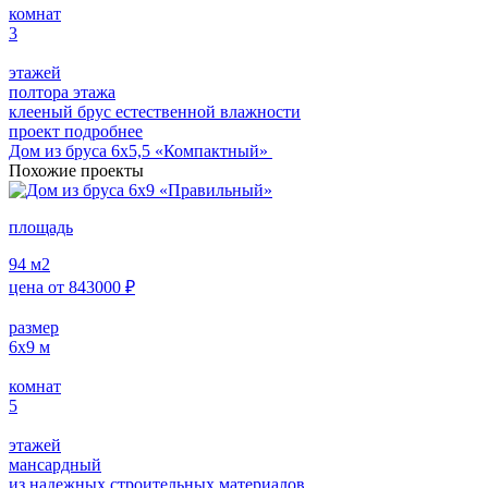
комнат
3
этажей
полтора этажа
клееный брус естественной влажности
проект подробнее
Дом из бруса 6х5,5 «Компактный»
Похожие проекты
площадь
94
м2
цена от
843000
₽
размер
6х9
м
комнат
5
этажей
мансардный
из надежных строительных материалов