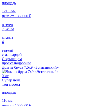
площадь
121.5
м2
цена от
1350000
₽
размер
7,5x9
м
комнат
4
этажей
с мансардой
С крыльцом
проект подробнее
Дом из бруса 7,5х9 «Богатырский»
Хит
Супер цена
Топ-проект
площадь
110
м2
цена от
1504000
₽