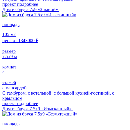
проект подробнее
Дом из бруса 7х9 «Зимний»
площадь
105
м2
цена от
1343000
₽
размер
7.5x9
м
комнат
4
этажей
с мансардой
С тамбуром, с котельной, с большой кухней-гостиной, с
крыльцом
проект подробнее
Дом из бруса 7.5х9 «Изысканный»
площадь