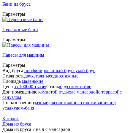
Бани из бруса
Параметры
Перевозные бани
Параметры
Навесы для машины
Параметры
Вид бруса
профилированный брус
сухой брус
Этажность
двухэтажные
одноэтажные
Площадь
маленькие
Цена
за 100000 тысяч
Стиль
в русском стиле
Доп помещения
с комнатой отдыха
с мансардой
с террасой
с
санузлом
По назначению
дачные
для постоянного проживания
под
усадку
дом-баня
Каталог
Дома из бруса
Дома из бруса 7 на 9 с мансардой