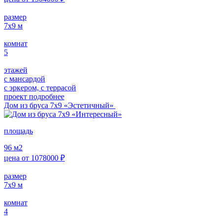
размер
7х9
м
комнат
5
этажей
с мансардой
с эркером, с террасой
проект подробнее
Дом из бруса 7х9 «Эстетичный»
площадь
96
м2
цена от
1078000
₽
размер
7х9
м
комнат
4