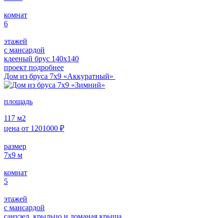
комнат
6
этажей
с мансардой
клееный брус 140х140
проект подробнее
Дом из бруса 7х9 «Аккуратный»
площадь
117
м2
цена от
1201000
₽
размер
7х9
м
комнат
5
этажей
с мансардой
санузел, крыльцо и ломаная крыша