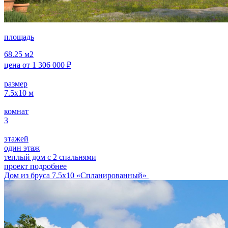
площадь
68.25
м2
цена от
1 306 000
₽
размер
7.5х10
м
комнат
3
этажей
один этаж
теплый дом с 2 спальнями
проект подробнее
Дом из бруса 7.5х10 «Спланированный»