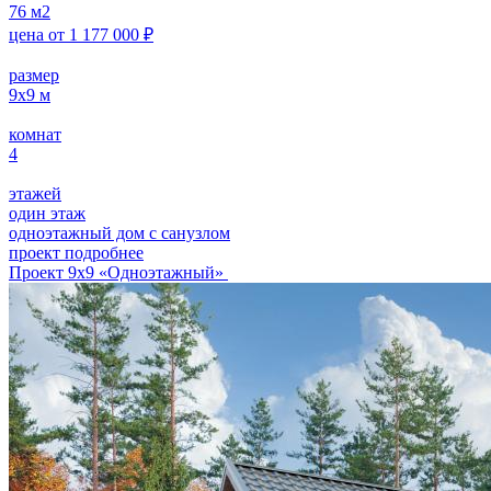
76
м2
цена от
1 177 000
₽
размер
9х9
м
комнат
4
этажей
один этаж
одноэтажный дом с санузлом
проект подробнее
Проект 9х9 «Одноэтажный»