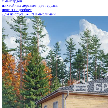
с мансардой
из хвойных деревьев, две террасы
проект подробнее
Дом из бруса 6х8 "Немыслимый"