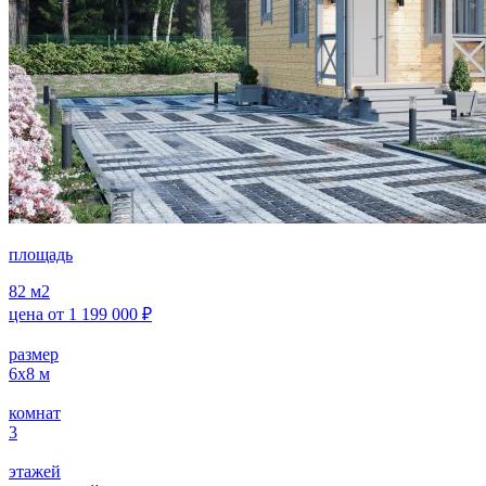
площадь
82
м2
цена от
1 199 000
₽
размер
6х8
м
комнат
3
этажей