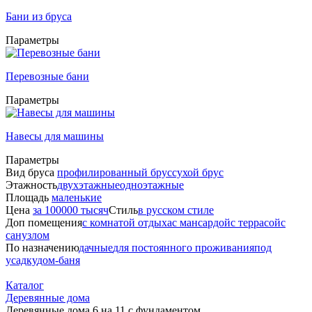
Бани из бруса
Параметры
Перевозные бани
Параметры
Навесы для машины
Параметры
Вид бруса
профилированный брус
сухой брус
Этажность
двухэтажные
одноэтажные
Площадь
маленькие
Цена
за 100000 тысяч
Стиль
в русском стиле
Доп помещения
с комнатой отдыха
с мансардой
с террасой
с
санузлом
По назначению
дачные
для постоянного проживания
под
усадку
дом-баня
Каталог
Деревянные дома
Деревянные дома 6 на 11 с фундаментом