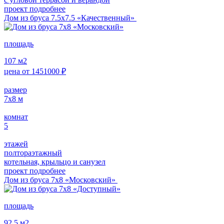
проект подробнее
Дом из бруса 7.5х7.5 «Качественный»
площадь
107
м2
цена от
1451000
₽
размер
7х8
м
комнат
5
этажей
полтораэтажный
котельная, крыльцо и санузел
проект подробнее
Дом из бруса 7х8 «Московский»
площадь
92,5
м2