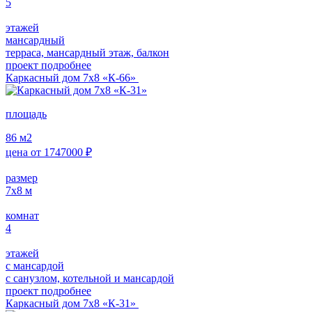
5
этажей
мансардный
терраса, мансардный этаж, балкон
проект подробнее
Каркасный дом 7х8 «К-66»
площадь
86
м2
цена от
1747000
₽
размер
7х8
м
комнат
4
этажей
с мансардой
с санузлом, котельной и мансардой
проект подробнее
Каркасный дом 7х8 «К-31»