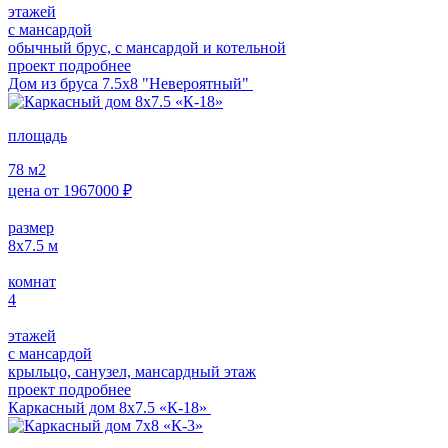
этажей
с мансардой
обычный брус, с мансардой и котельной
проект подробнее
Дом из бруса 7.5х8 "Невероятный"
площадь
78
м2
цена от
1967000
₽
размер
8х7.5
м
комнат
4
этажей
с мансардой
крыльцо, санузел, мансардный этаж
проект подробнее
Каркасный дом 8х7.5 «К-18»