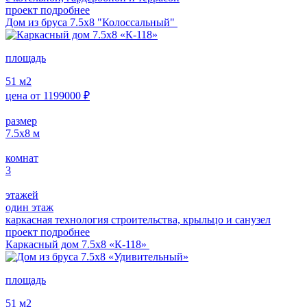
проект подробнее
Дом из бруса 7.5х8 "Колоссальный"
площадь
51
м2
цена от
1199000
₽
размер
7.5х8
м
комнат
3
этажей
один этаж
каркасная технология строительства, крыльцо и санузел
проект подробнее
Каркасный дом 7.5х8 «К-118»
площадь
51
м2