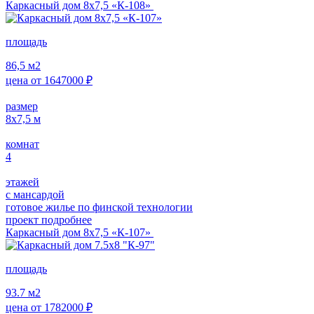
Каркасный дом 8х7,5 «К-108»
площадь
86,5
м2
цена от
1647000
₽
размер
8х7,5
м
комнат
4
этажей
с мансардой
готовое жилье по финской технологии
проект подробнее
Каркасный дом 8х7,5 «К-107»
площадь
93.7
м2
цена от
1782000
₽