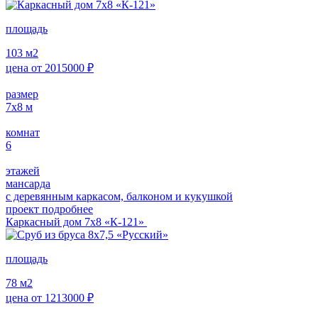
площадь
103
м2
цена от
2015000
₽
размер
7х8
м
комнат
6
этажей
мансарда
с деревянным каркасом, балконом и кукушкой
проект подробнее
Каркасный дом 7х8 «К-121»
площадь
78
м2
цена от
1213000
₽