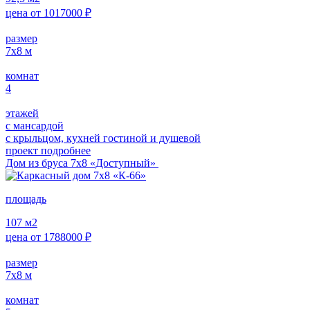
цена от
1017000
₽
размер
7х8
м
комнат
4
этажей
с мансардой
с крыльцом, кухней гостиной и душевой
проект подробнее
Дом из бруса 7х8 «Доступный»
площадь
107
м2
цена от
1788000
₽
размер
7х8
м
комнат