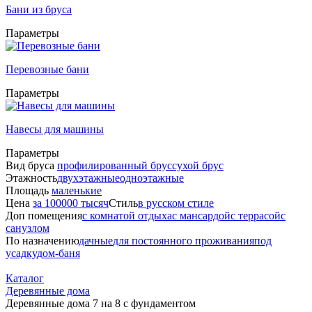
Бани из бруса
Параметры
Перевозные бани
Параметры
Навесы для машины
Параметры
Вид бруса
профилированный брус
сухой брус
Этажность
двухэтажные
одноэтажные
Площадь
маленькие
Цена
за 100000 тысяч
Стиль
в русском стиле
Доп помещения
с комнатой отдыха
с мансардой
с террасой
с
санузлом
По назначению
дачные
для постоянного проживания
под
усадку
дом-баня
Каталог
Деревянные дома
Деревянные дома 7 на 8 с фундаментом