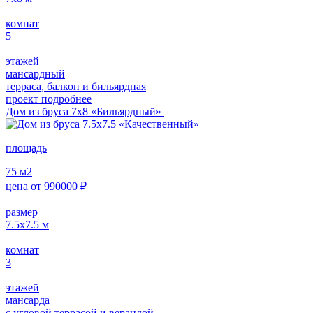
комнат
5
этажей
мансардный
терраса, балкон и бильярдная
проект подробнее
Дом из бруса 7х8 «Бильярдный»
площадь
75
м2
цена от
990000
₽
размер
7.5х7.5
м
комнат
3
этажей
мансарда
с угловой террасой и верандой