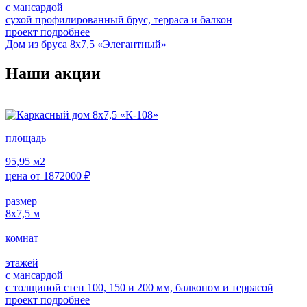
с мансардой
сухой профилированный брус, терраса и балкон
проект подробнее
Дом из бруса 8х7,5 «Элегантный»
Наши акции
площадь
95,95
м2
цена от
1872000
₽
размер
8х7,5
м
комнат
этажей
с мансардой
с толщиной стен 100, 150 и 200 мм, балконом и террасой
проект подробнее