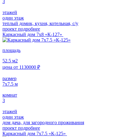
3
этажей
один этаж
теплый домик, кухня, котельная, с/у
проект подробнее
Каркасный дом 7х8 «К-127»
площадь
52.5
м2
цена от
1130000
₽
размер
7х7.5
м
комнат
3
этажей
один этаж
дом дача, для загородного проживания
проект подробнее
Каркасный дом 7х7.5 «К-125»