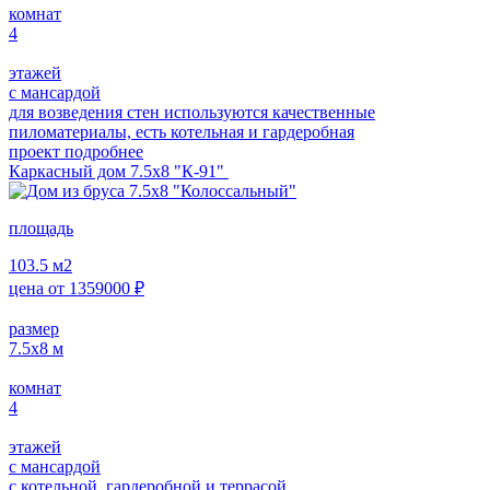
комнат
4
этажей
с мансардой
для возведения стен используются качественные
пиломатериалы, есть котельная и гардеробная
проект подробнее
Каркасный дом 7.5х8 "К-91"
площадь
103.5
м2
цена от
1359000
₽
размер
7.5х8
м
комнат
4
этажей
с мансардой
с котельной, гардеробной и террасой