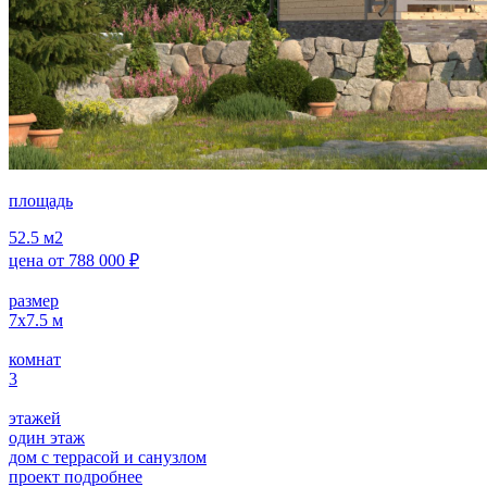
площадь
52.5
м2
цена от
788 000
₽
размер
7х7.5
м
комнат
3
этажей
один этаж
дом с террасой и санузлом
проект подробнее