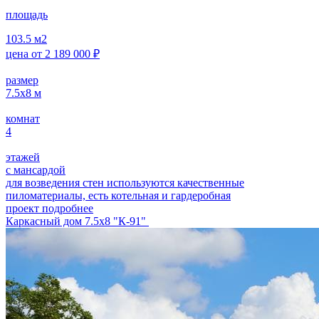
площадь
103.5
м2
цена от
2 189 000
₽
размер
7.5х8
м
комнат
4
этажей
с мансардой
для возведения стен используются качественные
пиломатериалы, есть котельная и гардеробная
проект подробнее
Каркасный дом 7.5х8 "К-91"