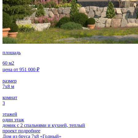
площадь
60
м2
цена от
951 000
₽
размер
7х8
м
комнат
3
этажей
один этаж
домик с 2 спальнями и кухней, теплый
проект подробнее
Дом из бруса 7х8 «Годный»