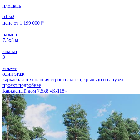
площадь
51
м2
цена от
1 199 000
₽
размер
7.5х8
м
комнат
3
этажей
один этаж
каркасная технология строительства, крыльцо и санузел
проект подробнее
Каркасный дом 7.5х8 «К-118»