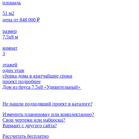
площадь
51
м2
цена от
848 000
₽
размер
7.5х8
м
комнат
3
этажей
один этаж
сборка дома в кратчайшие сроки
проект подробнее
Дом из бруса 7.5х8 «Удивительный»
Не нашли подходящий проект в каталоге?
Изменить планировку или комплектацию?
Свои чертежи или наброски?
Вариант с другого сайта?
Рассчитать бесплатно