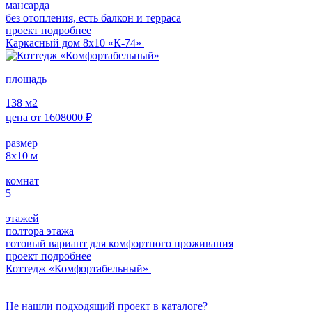
мансарда
без отопления, есть балкон и терраса
проект подробнее
Каркасный дом 8х10 «К-74»
площадь
138
м2
цена от
1608000
₽
размер
8х10
м
комнат
5
этажей
полтора этажа
готовый вариант для комфортного проживания
проект подробнее
Коттедж «Комфортабельный»
Не нашли подходящий проект в каталоге?