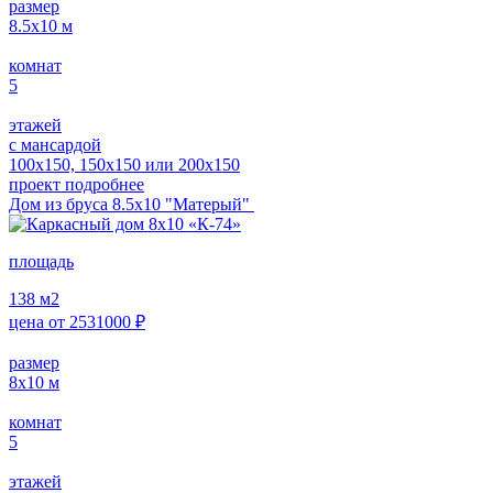
размер
8.5х10
м
комнат
5
этажей
с мансардой
100х150, 150х150 или 200х150
проект подробнее
Дом из бруса 8.5х10 "Матерый"
площадь
138
м2
цена от
2531000
₽
размер
8х10
м
комнат
5
этажей