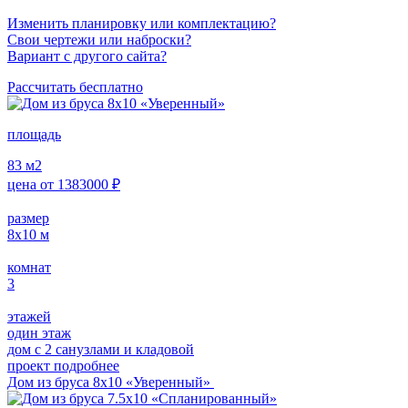
Изменить планировку или комплектацию?
Свои чертежи или наброски?
Вариант с другого сайта?
Рассчитать бесплатно
площадь
83
м2
цена от
1383000
₽
размер
8х10
м
комнат
3
этажей
один этаж
дом с 2 санузлами и кладовой
проект подробнее
Дом из бруса 8х10 «Уверенный»