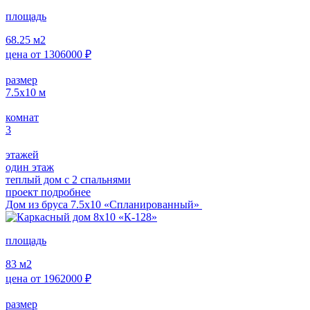
площадь
68.25
м2
цена от
1306000
₽
размер
7.5х10
м
комнат
3
этажей
один этаж
теплый дом с 2 спальнями
проект подробнее
Дом из бруса 7.5х10 «Спланированный»
площадь
83
м2
цена от
1962000
₽
размер