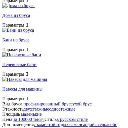
Параметры
Дома из бруса
Параметры
Бани из бруса
Параметры
Перевозные бани
Параметры
Навесы для машины
Параметры
Вид бруса
профилированный брус
сухой брус
Этажность
двухэтажные
одноэтажные
Площадь
маленькие
Цена
за 100000 тысяч
Стиль
в русском стиле
Доп помещения
с комнатой отдыха
с мансардой
с террасой
с